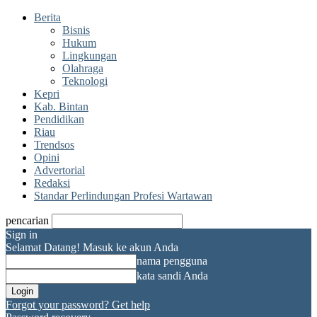
Berita
Bisnis
Hukum
Lingkungan
Olahraga
Teknologi
Kepri
Kab. Bintan
Pendidikan
Riau
Trendsos
Opini
Advertorial
Redaksi
Standar Perlindungan Profesi Wartawan
pencarian
Sign in
Selamat Datang! Masuk ke akun Anda
nama pengguna
kata sandi Anda
Forgot your password? Get help