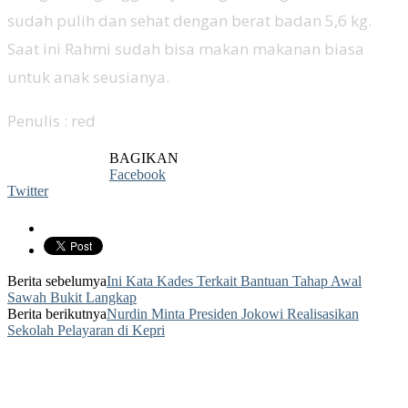
sudah pulih dan sehat dengan berat badan 5,6 kg.
Saat ini Rahmi sudah bisa makan makanan biasa
untuk anak seusianya.
Penulis : red
BAGIKAN
Facebook
Twitter
Berita sebelumya
Ini Kata Kades Terkait Bantuan Tahap Awal
Sawah Bukit Langkap
Berita berikutnya
Nurdin Minta Presiden Jokowi Realisasikan
Sekolah Pelayaran di Kepri