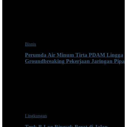
Bisnis
Perumda Air Minum Tirta PDAM Lingga
Groundbreaking Pekerjaan Jaringan Pipa
Lingkungan
Truk B-Log Ringsek Berat di Jalan