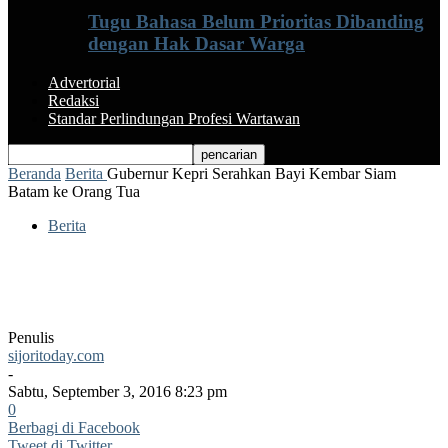
Tugu Bahasa Belum Prioritas Dibanding
dengan Hak Dasar Warga
Advertorial
Redaksi
Standar Perlindungan Profesi Wartawan
Beranda
Berita
Gubernur Kepri Serahkan Bayi Kembar Siam
Batam ke Orang Tua
Berita
Gubernur Kepri Serahkan Bayi Kembar
Siam Batam ke Orang Tua
Penulis
sijoritoday.com
-
Sabtu, September 3, 2016 8:23 pm
0
Berbagi di Facebook
Tweet di Twitter