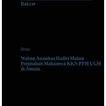
Rakyat
Berita
Wabup Anambas Hadiri Malam
Perpisahan Mahasiswa KKN-PPM UGM
di Jemaja ‎