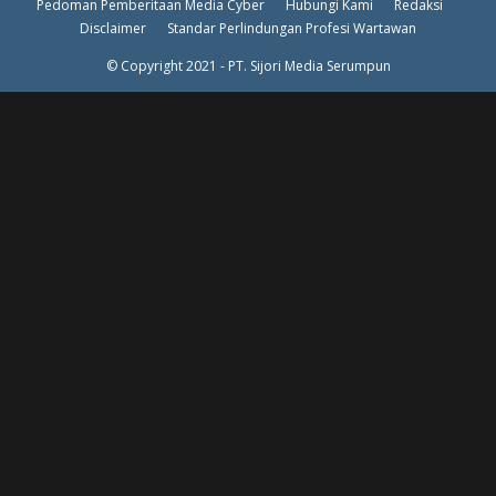
Pedoman Pemberitaan Media Cyber
Hubungi Kami
Redaksi
Disclaimer
Standar Perlindungan Profesi Wartawan
© Copyright 2021 - PT. Sijori Media Serumpun