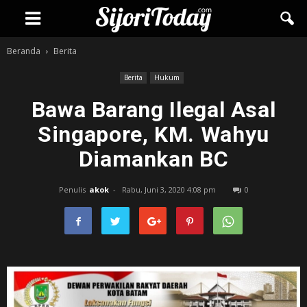
Beranda
Berita
Berita
Hukum
Bawa Barang Ilegal Asal
Singapore, KM. Wahyu
Diamankan BC
Penulis
akok
-
Rabu, Juni 3, 2020 4:08 pm
0