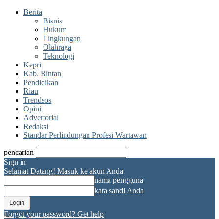
Berita
Bisnis
Hukum
Lingkungan
Olahraga
Teknologi
Kepri
Kab. Bintan
Pendidikan
Riau
Trendsos
Opini
Advertorial
Redaksi
Standar Perlindungan Profesi Wartawan
pencarian
Sign in
Selamat Datang! Masuk ke akun Anda
nama pengguna
kata sandi Anda
Forgot your password? Get help