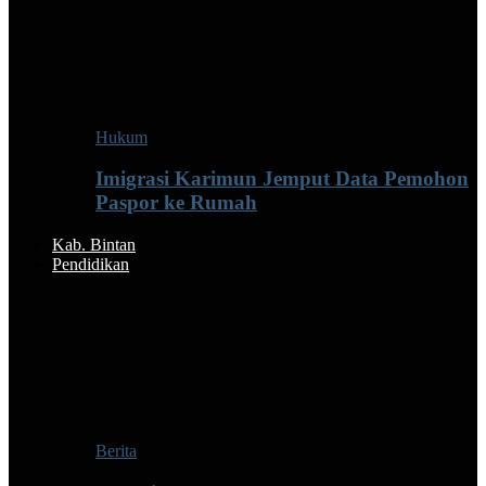
Hukum
Imigrasi Karimun Jemput Data Pemohon
Paspor ke Rumah
Kab. Bintan
Pendidikan
Berita