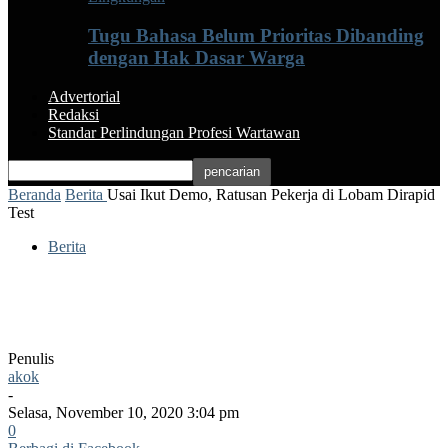
Tugu Bahasa Belum Prioritas Dibanding
dengan Hak Dasar Warga
Advertorial
Redaksi
Standar Perlindungan Profesi Wartawan
Beranda
Berita
Usai Ikut Demo, Ratusan Pekerja di Lobam Dirapid
Test
Berita
Usai Ikut Demo, Ratusan Pekerja di
Lobam Dirapid Test
Penulis
akok
-
Selasa, November 10, 2020 3:04 pm
0