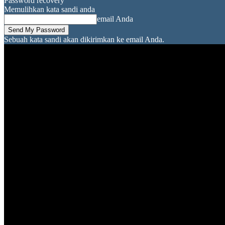
Password recovery
Memulihkan kata sandi anda
email Anda
Sebuah kata sandi akan dikirimkan ke email Anda.