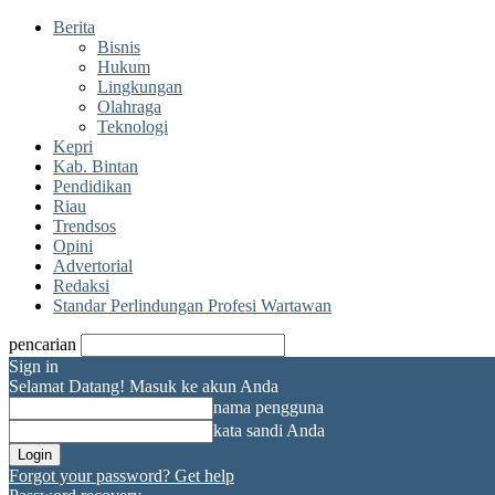
Berita
Bisnis
Hukum
Lingkungan
Olahraga
Teknologi
Kepri
Kab. Bintan
Pendidikan
Riau
Trendsos
Opini
Advertorial
Redaksi
Standar Perlindungan Profesi Wartawan
pencarian
Sign in
Selamat Datang! Masuk ke akun Anda
nama pengguna
kata sandi Anda
Forgot your password? Get help