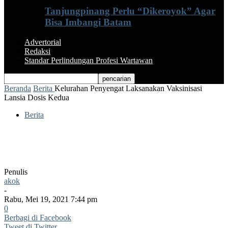
Tanjungpinang Perlu “Dikeroyok” Agar
Bisa Imbangi Batam
Advertorial
Redaksi
Standar Perlindungan Profesi Wartawan
Beranda
Berita
Kelurahan Penyengat Laksanakan Vaksinisasi
Lansia Dosis Kedua
Berita
Kelurahan Penyengat Laksanakan
Vaksinisasi Lansia Dosis Kedua
Penulis
akok
-
Rabu, Mei 19, 2021 7:44 pm
0
Berbagi di Facebook
Tweet di Twitter