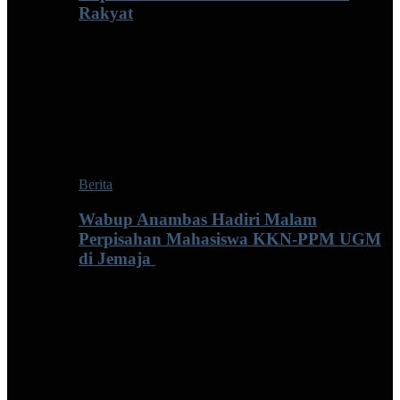
Rakyat
Berita
Wabup Anambas Hadiri Malam
Perpisahan Mahasiswa KKN-PPM UGM
di Jemaja ‎