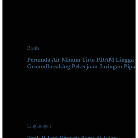
Bisnis
Perumda Air Minum Tirta PDAM Lingga
Groundbreaking Pekerjaan Jaringan Pipa
Lingkungan
Truk B-Log Ringsek Berat di Jalan