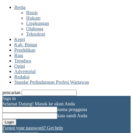
Berita
Bisnis
Hukum
Lingkungan
Olahraga
Teknologi
Kepri
Kab. Bintan
Pendidikan
Riau
Trendsos
Opini
Advertorial
Redaksi
Standar Perlindungan Profesi Wartawan
pencarian
Sign in
Selamat Datang! Masuk ke akun Anda
nama pengguna
kata sandi Anda
Forgot your password? Get help