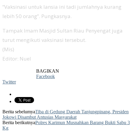
“Vaksinasi untuk lansia ini tadi jumlahnya kurang
lebih 50 orang”. Pungkasnya.
Tampak Imam Masjid Sultan Riau Penyengat juga
turut mengikuti vaksinasi tersebut.
(Mis)
Editor: Nuel
BAGIKAN
Facebook
Twitter
Berita sebelumya
Tiba di Gedung Daerah Tanjungpinang, Presiden
Jokowi Disambut Antusias Masyarakat
Berita berikutnya
Polres Karimun Musnahkan Barang Bukti Sabu 3
Kg