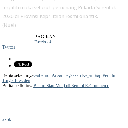
terpilih maka seluruh pemenang Pilkada Serentak
2020 di Provinsi Kepri telah resmi dilantik.
(Nuel)
BAGIKAN
Facebook
Twitter
Berita sebelumya
Gubernur Ansar Tegaskan Kepri Siap Penuhi
Target Presiden
Berita berikutnya
Batam Siap Menjadi Sentral E-Commerce
akok