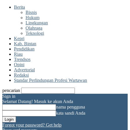
Berita
Bisnis
Hukum
Lingkungan
Olahraga
Teknologi
Kepri
Kab. Bintan
Pendidikan
Riau
Trendsos
Opini
Advertorial
Redaksi
Standar Perlindungan Profesi Wartawan
pencarian
Sign in
Selamat Datang! Masuk ke akun Anda
nama pengguna
kata sandi Anda
Forgot your password? Get help