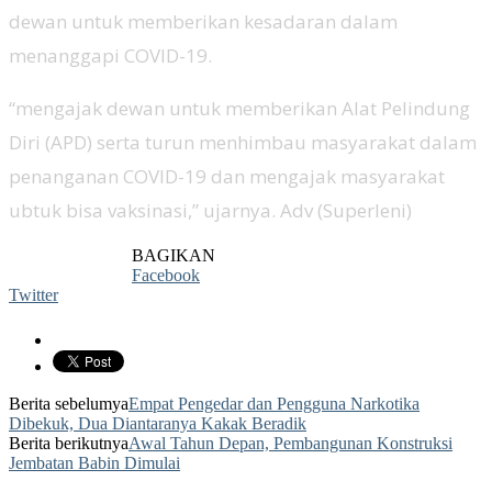
dewan untuk memberikan kesadaran dalam
menanggapi COVID-19.
“mengajak dewan untuk memberikan Alat Pelindung
Diri (APD) serta turun menhimbau masyarakat dalam
penanganan COVID-19 dan mengajak masyarakat
ubtuk bisa vaksinasi,” ujarnya. Adv (Superleni)
BAGIKAN
Facebook
Twitter
Berita sebelumya
Empat Pengedar dan Pengguna Narkotika
Dibekuk, Dua Diantaranya Kakak Beradik
Berita berikutnya
Awal Tahun Depan, Pembangunan Konstruksi
Jembatan Babin Dimulai