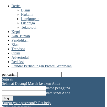
Berita
Bisnis
Hukum
Lingkungan
Olahraga
Teknologi
Kepri
Kab. Bintan
Pendidikan
Riau
Trendsos
Opini
Advertorial
Redaksi
Standar Perlindungan Profesi Wartawan
pencarian
Sign in
Selamat Datang! Masuk ke akun Anda
nama pengguna
kata sandi Anda
Forgot your password? Get help