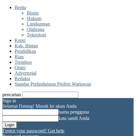
Berita
Bisnis
Hukum
Lingkungan
Olahraga
Teknologi
Kepri
Kab. Bintan
Pendidikan
Riau
Trendsos
Opini
Advertorial
Redaksi
Standar Perlindungan Profesi Wartawan
pencarian
Sign in
Selamat Datang! Masuk ke akun Anda
nama pengguna
kata sandi Anda
Forgot your password? Get help