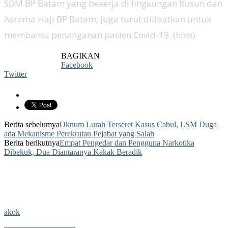
SDM BP Batam yang bekerja di lingkungan Rusun dan
Asrama Haji BP Batam, juga turut dilibatkan untuk
membantu penanganan pasien Covid-19. (hms)
BAGIKAN
Facebook
Twitter
Berita sebelumya
Oknum Lurah Terseret Kasus Cabul, LSM Duga
ada Mekanisme Perekrutan Pejabat yang Salah
Berita berikutnya
Empat Pengedar dan Pengguna Narkotika
Dibekuk, Dua Diantaranya Kakak Beradik
akok