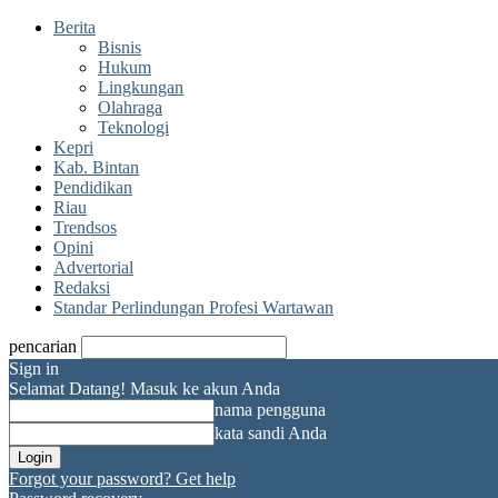
Berita
Bisnis
Hukum
Lingkungan
Olahraga
Teknologi
Kepri
Kab. Bintan
Pendidikan
Riau
Trendsos
Opini
Advertorial
Redaksi
Standar Perlindungan Profesi Wartawan
pencarian
Sign in
Selamat Datang! Masuk ke akun Anda
nama pengguna
kata sandi Anda
Forgot your password? Get help