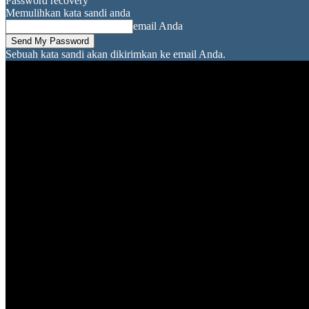
Password recovery
Memulihkan kata sandi anda
email Anda
Sebuah kata sandi akan dikirimkan ke email Anda.