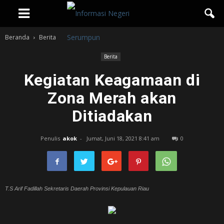
Beranda
Berita
Berita
Kegiatan Keagamaan di
Zona Merah akan
Ditiadakan
Penulis
akok
-
Jumat, Juni 18, 2021 8:41 am
0
T.S Arif Fadillah Sekretaris Daerah Provinsi Kepulauan Riau