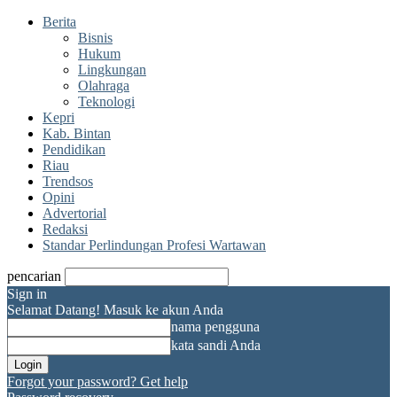
Berita
Bisnis
Hukum
Lingkungan
Olahraga
Teknologi
Kepri
Kab. Bintan
Pendidikan
Riau
Trendsos
Opini
Advertorial
Redaksi
Standar Perlindungan Profesi Wartawan
pencarian
Sign in
Selamat Datang! Masuk ke akun Anda
nama pengguna
kata sandi Anda
Forgot your password? Get help