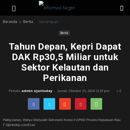
Beranda
Berita
Berita
Tahun Depan, Kepri Dapat
DAK Rp30,5 Miliar untuk
Sektor Kelautan dan
Perikanan
Penulis
admin sijoritoday
-
Jumat, Oktober 25, 2024 12:29 pm
0
Paling kanan, Wahyu Wahyudin Sekretaris Komisi II DPRD Provinsi Kepulauan Riau.
F:Sijoritoday.com/Evan