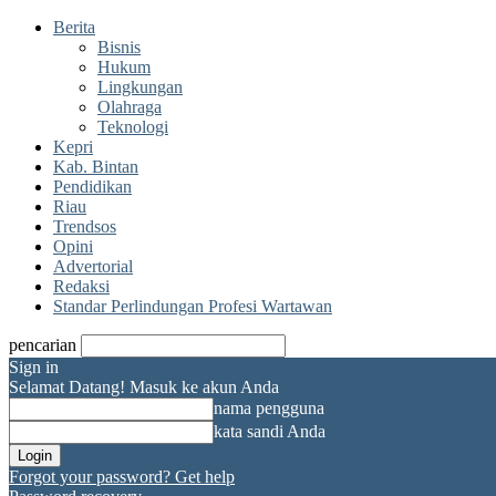
Berita
Bisnis
Hukum
Lingkungan
Olahraga
Teknologi
Kepri
Kab. Bintan
Pendidikan
Riau
Trendsos
Opini
Advertorial
Redaksi
Standar Perlindungan Profesi Wartawan
pencarian
Sign in
Selamat Datang! Masuk ke akun Anda
nama pengguna
kata sandi Anda
Forgot your password? Get help