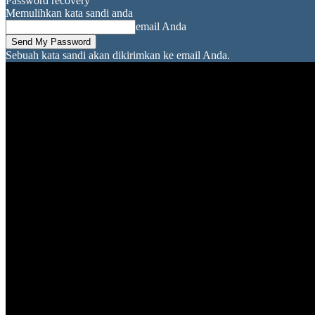
Password recovery
Memulihkan kata sandi anda
email Anda
Sebuah kata sandi akan dikirimkan ke email Anda.