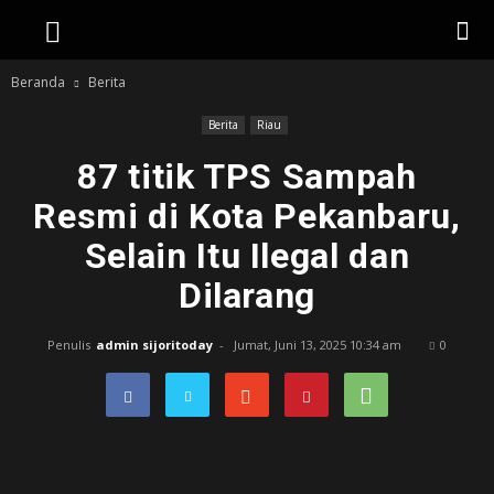
Beranda
Berita
Berita
Riau
87 titik TPS Sampah
Resmi di Kota Pekanbaru,
Selain Itu Ilegal dan
Dilarang
Penulis
admin sijoritoday
-
Jumat, Juni 13, 2025 10:34 am
0