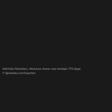
Wali Kota Pekanbaru, Markarius Anwar saat meninjau TPS ilegal.
F:Sijoritoday.com/Superleni