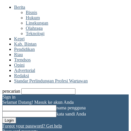
Berita
Bisnis
Hukum
Lingkungan
Olahraga
Teknologi
Kepri
Kab. Bintan
Pendidikan
Riau
Trendsos
Opini
Advertorial
Redaksi
Standar Perlindungan Profesi Wartawan
pencarian
Sign in
Selamat Datang! Masuk ke akun Anda
nama pengguna
kata sandi Anda
Forgot your password? Get help