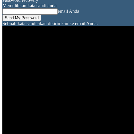
Password recovery
Memulihkan kata sandi anda
email Anda
Sebuah kata sandi akan dikirimkan ke email Anda.