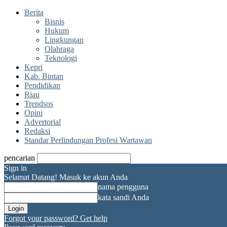
Berita
Bisnis
Hukum
Lingkungan
Olahraga
Teknologi
Kepri
Kab. Bintan
Pendidikan
Riau
Trendsos
Opini
Advertorial
Redaksi
Standar Perlindungan Profesi Wartawan
pencarian
Sign in
Selamat Datang! Masuk ke akun Anda
nama pengguna
kata sandi Anda
Forgot your password? Get help