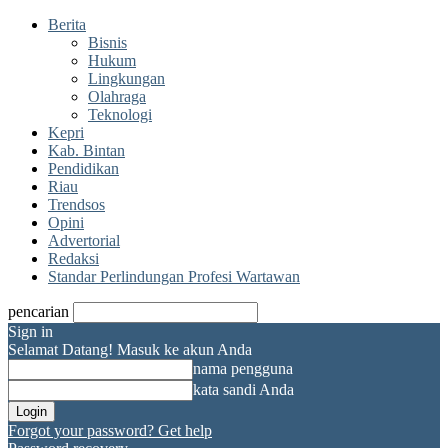
Berita
Bisnis
Hukum
Lingkungan
Olahraga
Teknologi
Kepri
Kab. Bintan
Pendidikan
Riau
Trendsos
Opini
Advertorial
Redaksi
Standar Perlindungan Profesi Wartawan
pencarian
Sign in
Selamat Datang! Masuk ke akun Anda
nama pengguna
kata sandi Anda
Forgot your password? Get help