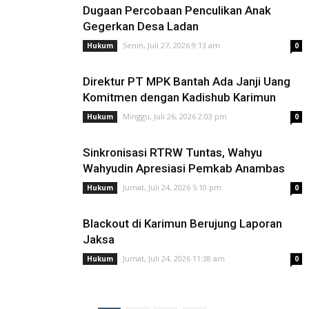
Dugaan Percobaan Penculikan Anak
Gegerkan Desa Ladan
Senin, Juli 27, 2026 9:13 am
Hukum
0
Direktur PT MPK Bantah Ada Janji Uang
Komitmen dengan Kadishub Karimun
Minggu, Juli 26, 2026 2:03 pm
Hukum
0
Sinkronisasi RTRW Tuntas, Wahyu
Wahyudin Apresiasi Pemkab Anambas
Jumat, Juli 24, 2026 5:10 pm
Hukum
0
Blackout di Karimun Berujung Laporan
Jaksa
Jumat, Juli 24, 2026 11:38 am
Hukum
0