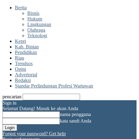
Berita
Bisnis
Hukum
Lingkungan
Olahraga
Teknologi
Kepri
Kab. Bintan
Pendidikan
Riau
Trendsos
Opini
Advertorial
Redaksi
Standar Perlindungan Profesi Wartawan
pencarian
Sign in
Selamat Datang! Masuk ke akun Anda
nama pengguna
kata sandi Anda
Forgot your password? Get help