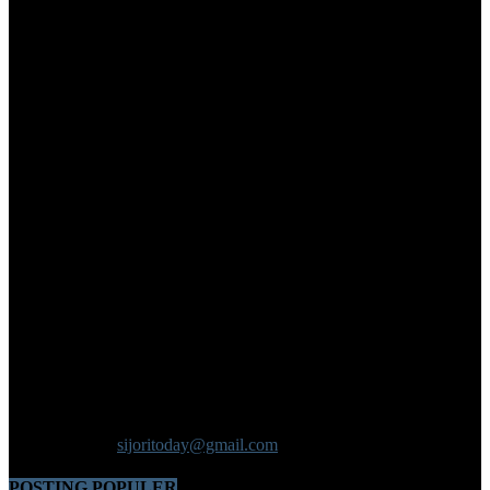
Informasi Negeri Serumpun
Sijori Today.com Media Untuk Menyampaikan Beragam Informasi
Penting Yang Dibutuhkan Publik Dapat Diakses Dengan Mudah
Dalam Genggaman Anda.
Hubungi kami:
sijoritoday@gmail.com
POSTING POPULER