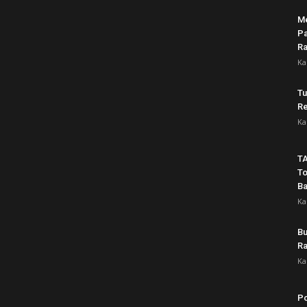
Me
Pa
Ra
Ka
Tu
Re
Ka
TA
To
B
Ka
Bu
Ra
Ka
Po