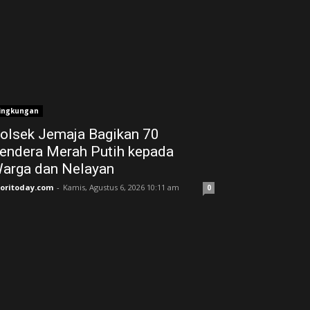
ingkungan
olsek Jemaja Bagikan 70
endera Merah Putih kepada
arga dan Nelayan
joritoday.com
-
Kamis, Agustus 6, 2026 10:11 am
0