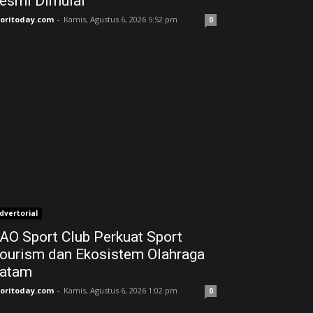
esmi Dimulai
joritoday.com
-
Kamis, Agustus 6, 2026 5:52 pm
0
dvertorial
AO Sport Club Perkuat Sport
ourism dan Ekosistem Olahraga
atam
joritoday.com
-
Kamis, Agustus 6, 2026 1:02 pm
0