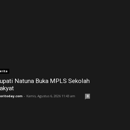
erita
upati Natuna Buka MPLS Sekolah
akyat
joritoday.com
-
Kamis, Agustus 6, 2026 11:43 am
0