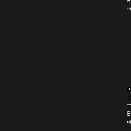
R
si
A
T
T
B
si