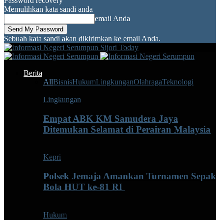
Password recovery
Memulihkan kata sandi anda
email Anda
Sebuah kata sandi akan dikirimkan ke email Anda.
Sijori Today
Berita
All
Bisnis
Hukum
Lingkungan
Olahraga
Teknologi
Lingkungan
Empat ABK KM Samudera Jaya
Ditemukan Selamat di Perairan Malaysia
Kepri
Polsek Jemaja Amankan Turnamen Sepak
Bola HUT ke-81 RI ‎
Hukum