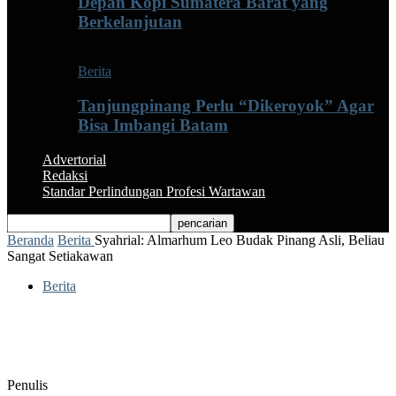
Depan Kopi Sumatera Barat yang
Berkelanjutan
Berita
Tanjungpinang Perlu “Dikeroyok” Agar
Bisa Imbangi Batam
Advertorial
Redaksi
Standar Perlindungan Profesi Wartawan
Beranda
Berita
Syahrial: Almarhum Leo Budak Pinang Asli, Beliau
Sangat Setiakawan
Berita
Syahrial: Almarhum Leo Budak Pinang
Asli, Beliau Sangat Setiakawan
Penulis