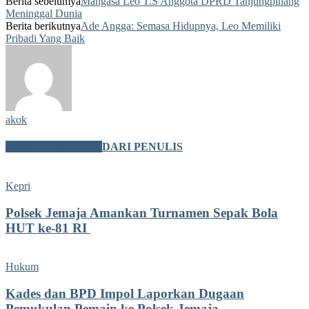
Berita sebelumya
Mangasa Leo T.S Anggota DPRD Tanjungpinang
Meninggal Dunia
Berita berikutnya
Ade Angga: Semasa Hidupnya, Leo Memiliki
Pribadi Yang Baik
akok
BERITA TERKAIT
DARI PENULIS
Kepri
Polsek Jemaja Amankan Turnamen Sepak Bola
HUT ke-81 RI ‎
Hukum
Kades dan BPD Impol Laporkan Dugaan
Pemukulan Pemain ke Polsek Jemaja