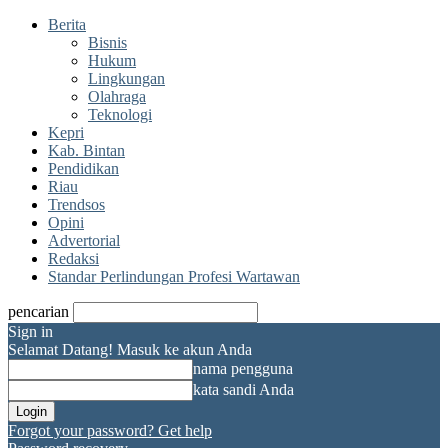
Berita
Bisnis
Hukum
Lingkungan
Olahraga
Teknologi
Kepri
Kab. Bintan
Pendidikan
Riau
Trendsos
Opini
Advertorial
Redaksi
Standar Perlindungan Profesi Wartawan
pencarian
Sign in
Selamat Datang! Masuk ke akun Anda
nama pengguna
kata sandi Anda
Forgot your password? Get help