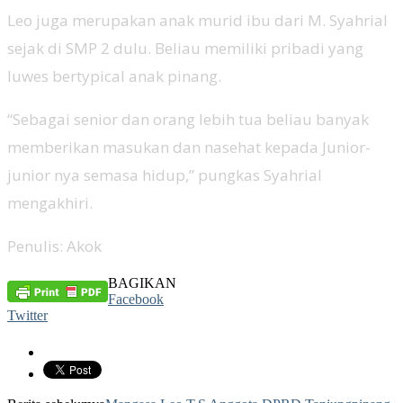
Leo juga merupakan anak murid ibu dari M. Syahrial
sejak di SMP 2 dulu. Beliau memiliki pribadi yang
luwes bertypical anak pinang.
“Sebagai senior dan orang lebih tua beliau banyak
memberikan masukan dan nasehat kepada Junior-
junior nya semasa hidup,” pungkas Syahrial
mengakhiri.
Penulis: Akok
BAGIKAN
Facebook
Twitter