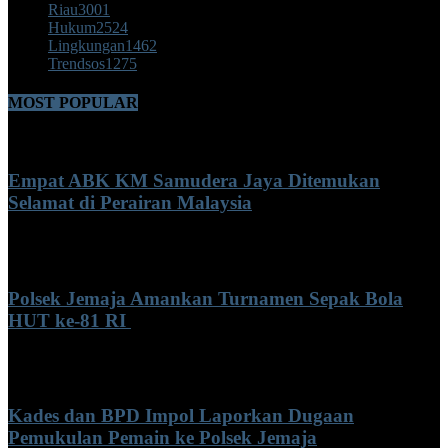
Riau
3001
Hukum
2524
Lingkungan
1462
Trendsos
1275
MOST POPULAR
Empat ABK KM Samudera Jaya Ditemukan
Selamat di Perairan Malaysia
Minggu, Agustus 9, 2026 10:21 am
Polsek Jemaja Amankan Turnamen Sepak Bola
HUT ke-81 RI ‎
Minggu, Agustus 9, 2026 8:17 am
Kades dan BPD Impol Laporkan Dugaan
Pemukulan Pemain ke Polsek Jemaja