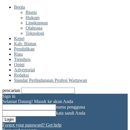
Berita
Bisnis
Hukum
Lingkungan
Olahraga
Teknologi
Kepri
Kab. Bintan
Pendidikan
Riau
Trendsos
Opini
Advertorial
Redaksi
Standar Perlindungan Profesi Wartawan
pencarian
Sign in
Selamat Datang! Masuk ke akun Anda
nama pengguna
kata sandi Anda
Forgot your password? Get help