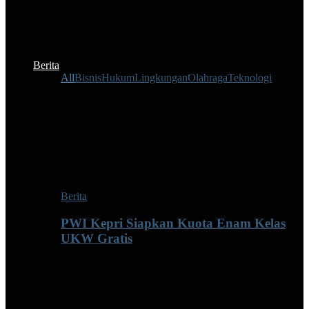
Berita
All
Bisnis
Hukum
Lingkungan
Olahraga
Teknologi
Berita
PWI Kepri Siapkan Kuota Enam Kelas
UKW Gratis