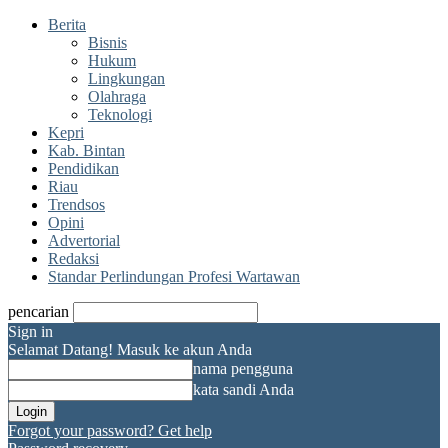
Berita
Bisnis
Hukum
Lingkungan
Olahraga
Teknologi
Kepri
Kab. Bintan
Pendidikan
Riau
Trendsos
Opini
Advertorial
Redaksi
Standar Perlindungan Profesi Wartawan
pencarian
Sign in
Selamat Datang! Masuk ke akun Anda
nama pengguna
kata sandi Anda
Forgot your password? Get help