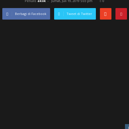
Penulis
akok
-
Jumat, Juli 19, 2019 5:03 pm
0
Berbagi di Facebook
Tweet di Twitter