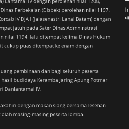
) Lantamal IV dengan perolehan nilai 1208,
T
I
Dinas Perbekalan (Disbek) perolehan nilai 1197,
si
orcab IV DJA I (Jalasenastri Lanal Batam) dengan
empat jatuh pada Sater Dinas Admninstrasi
n nilai 1194, lalu ditempat kelima Dinas Hukum
kit cukup puas ditempat ke enam dengan
ang pembinaan dan bagi seluruh peserta
 hasil budidaya Keramba Jaring Apung Potmar
ri Danlantamal IV.
diakahiri dengan makan siang bersama lesehan
k olah masing-masing peserta lomba.