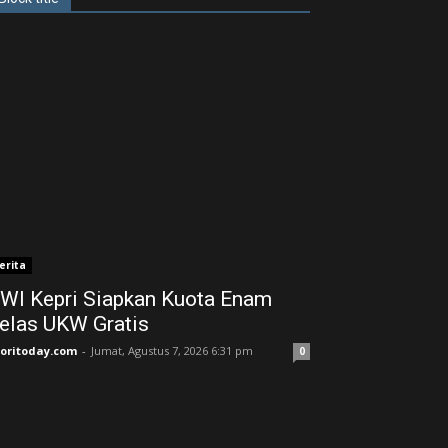
erita
WI Kepri Siapkan Kuota Enam
elas UKW Gratis
joritoday.com
-
Jumat, Agustus 7, 2026 6:31 pm
0