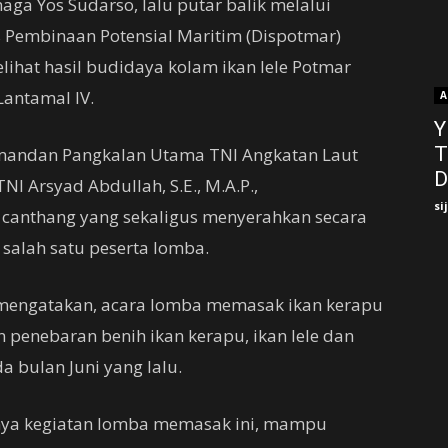
a Yos Sudarso, lalu putar balik melalui
as Pembinaan Potensial Maritim (Dispotmar)
elihat hasil budidaya kolam ikan lele Potmar
Lantamal IV.
A
Y
T
omandan Pangkalan Utama TNI Angkatan Laut
D
I Arsyad Abdullah, S.E., M.A.P.,
si
canthang yang sekaligus menyerahkan secara
salah satu peserta lomba.
mengatakan, acara lomba memasak ikan kerapu
n penebaran benih ikan kerapu, ikan lele dan
a bulan Juni yang lalu.
nya kegiatan lomba memasak ini, mampu