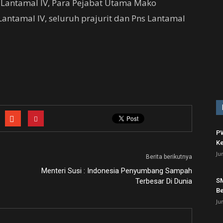
 Lantamal IV, Para Pejabat Utama Mako
Lantamal IV, seluruh prajurit dan Pns Lantamal
PW
Ke
Ju
Berita berikutnya
Menteri Susi : Indonesia Penyumbang Sampah
Terbesar Di Dunia
SM
Be
Ju