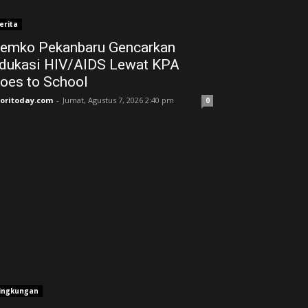
erita
emko Pekanbaru Gencarkan
dukasi HIV/AIDS Lewat KPA
oes to School
joritoday.com
-
Jumat, Agustus 7, 2026 2:40 pm
0
ingkungan