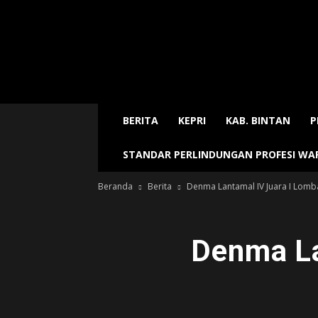
Sijori
Today
BERITA
KEPRI
KAB. BINTAN
P
STANDAR PERLINDUNGAN PROFESI W
Beranda
Berita
Denma Lantamal IV Juara I Lomb
Denma La