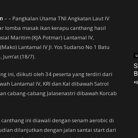
m
– – Pangkalan Utama TNI Angkatan Laut IV
r lomba masak ikan kerapu canthang hasil
ial Maritim (KJA Potmar) Lantamal IV,
Mako) Lantamal IV Jl. Yos Sudarso No 1 Batu
Jum’at (18/7).
L
S
B
ini, diikuti oleh 34 peserta yang terdiri dari
si
awah Lantamal IV, KRI dan Kal dibawah Satrol
 dan cabang-cabang Jalasenastri dibawah Korcab
 canthang ini diawali dengan senam aerobic di
ian dilanjutkan dengan jalan santai start dari