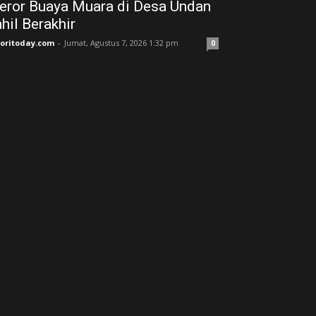
eror Buaya Muara di Desa Undan
nhil Berakhir
joritoday.com
-
Jumat, Agustus 7, 2026 1:32 pm
0