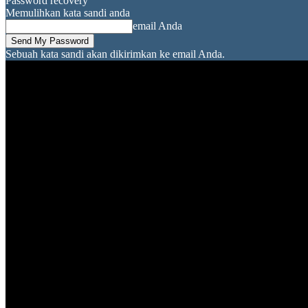
Password recovery
Memulihkan kata sandi anda
email Anda
Sebuah kata sandi akan dikirimkan ke email Anda.