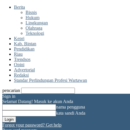
Berita
Bisnis
Hukum
Lingkungan
Olahraga
Teknologi
Kepri
Kab. Bintan
Pendidikan
Riau
Trendsos
Opini
Advertorial
Redaksi
Standar Perlindungan Profesi Wartawan
pencarian
Sign in
Selamat Datang! Masuk ke akun Anda
nama pengguna
kata sandi Anda
Forgot your password? Get help