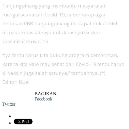
Tanjungpinang yang membantu masyarakat
mengakses vaksin Covid-19, ia berharap agar
tindakan PBB Tanjungpinang ini dapat diikuti oleh
ormas-ormas lainnya untuk menyukseskan
vaksinisasi Covid-19.
“Iya tentu harus kita dukung program pemerintah,
karena kita kalo mau sehat dari Covid-19 tentu harus
di vaksin juga salah satunya,” tambahnya. (*)
Editor: Nuel
BAGIKAN
Facebook
Twitter