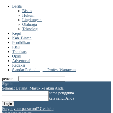
Berita
Bisnis
Hukum
Lingkungan
Olahraga
Teknologi
Kepri
Kab. Bintan
Pendidikan
Riau
Trendsos
Opini
Advertorial
Redaksi
Standar Perlindungan Profesi Wartawan
pencarian
Sign in
Selamat Datang! Masuk ke akun Anda
nama pengguna
kata sandi Anda
Forgot your password? Get help