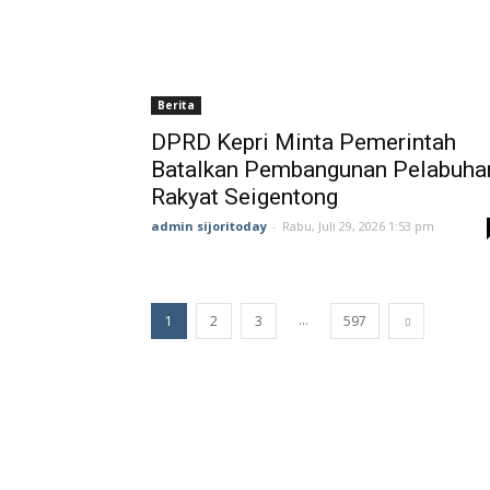
Berita
DPRD Kepri Minta Pemerintah
Batalkan Pembangunan Pelabuha
Rakyat Seigentong
admin sijoritoday
-
Rabu, Juli 29, 2026 1:53 pm
...
1
2
3
597