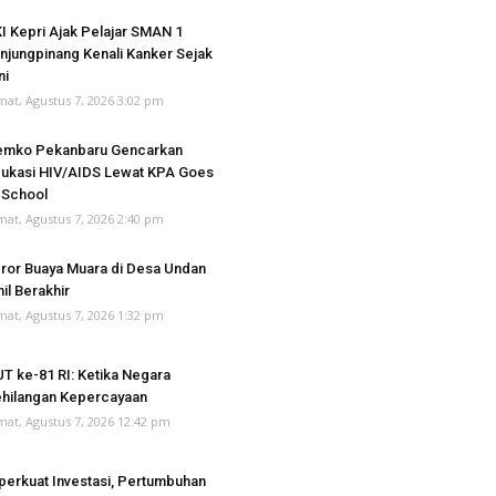
I Kepri Ajak Pelajar SMAN 1
njungpinang Kenali Kanker Sejak
ni
mat, Agustus 7, 2026 3:02 pm
emko Pekanbaru Gencarkan
ukasi HIV/AIDS Lewat KPA Goes
 School
mat, Agustus 7, 2026 2:40 pm
ror Buaya Muara di Desa Undan
hil Berakhir
mat, Agustus 7, 2026 1:32 pm
T ke-81 RI: Ketika Negara
hilangan Kepercayaan
mat, Agustus 7, 2026 12:42 pm
perkuat Investasi, Pertumbuhan