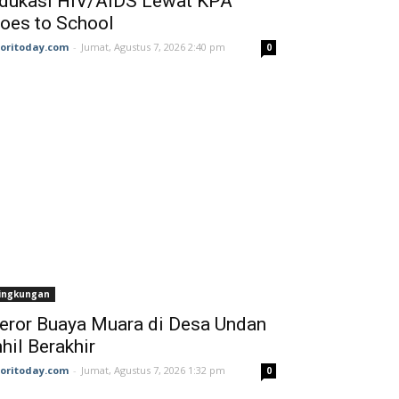
dukasi HIV/AIDS Lewat KPA
oes to School
joritoday.com
-
Jumat, Agustus 7, 2026 2:40 pm
0
ingkungan
eror Buaya Muara di Desa Undan
nhil Berakhir
joritoday.com
-
Jumat, Agustus 7, 2026 1:32 pm
0