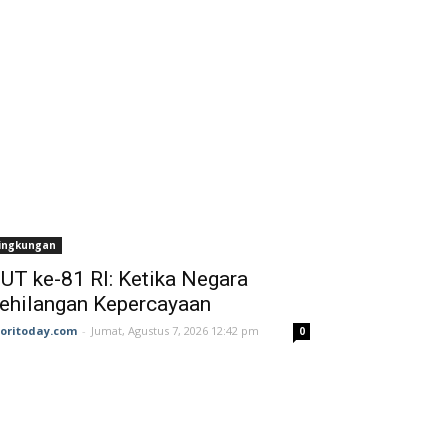
ingkungan
UT ke-81 RI: Ketika Negara
ehilangan Kepercayaan
joritoday.com
-
Jumat, Agustus 7, 2026 12:42 pm
0