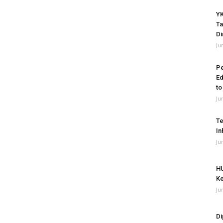
YK
Ta
Di
Ju
P
Ed
to
Ju
Te
In
Ju
HU
Ke
Ju
Di