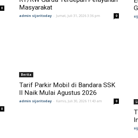
E
Masyarakat
G
0
admin sijoritoday
-
Jumat, Juli 31, 2026 3:36 pm
0
si
Berita
Tarif Parkir Mobil di Bandara SSK
II Naik Mulai Agustus 2026
admin sijoritoday
-
Kamis, Juli 30, 2026 11:43 am
0
L
0
T
I
si