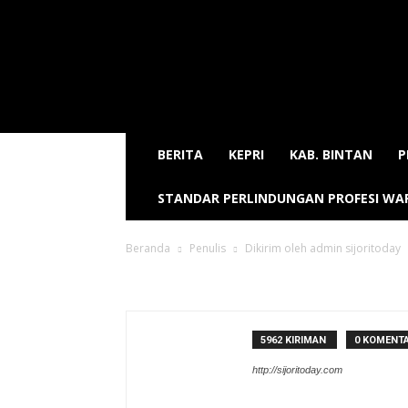
Sijori
Today
BERITA
KEPRI
KAB. BINTAN
P
STANDAR PERLINDUNGAN PROFESI W
Beranda
Penulis
Dikirim oleh admin sijoritoday
admin sijoritoday
5962 KIRIMAN
0 KOMENT
http://sijoritoday.com