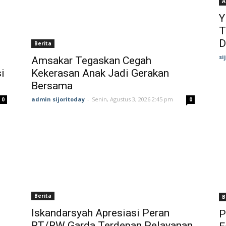
A
Y
T
D
Berita
si
Amsakar Tegaskan Cegah
i
Kekerasan Anak Jadi Gerakan
Bersama
admin sijoritoday
-
Senin, Agustus 3, 2026 2:45 pm
0
0
Berita
B
Iskandarsyah Apresiasi Peran
P
RT/RW Garda Terdepan Pelayanan