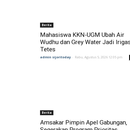
Berita
Mahasiswa KKN-UGM Ubah Air
Wudhu dan Grey Water Jadi Irigas
Tetes
admin sijoritoday
-
Rabu, Agustus 5, 2026 12:05 pm
Berita
Amsakar Pimpin Apel Gabungan,
Segerakan Program Prioritas