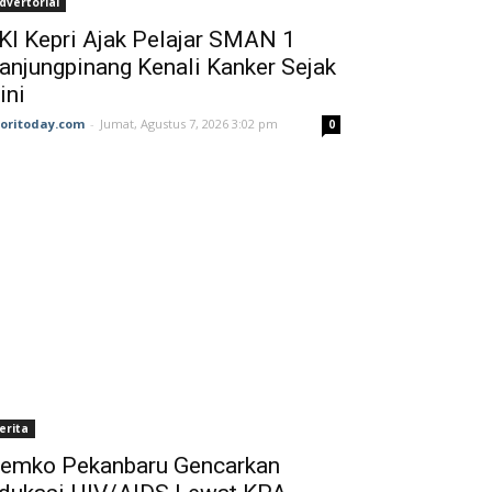
dvertorial
KI Kepri Ajak Pelajar SMAN 1
anjungpinang Kenali Kanker Sejak
ini
joritoday.com
-
Jumat, Agustus 7, 2026 3:02 pm
0
erita
emko Pekanbaru Gencarkan