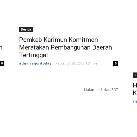
Berita
Pemkab Karimun Komitmen
n
Meratakan Pembangunan Daerah
Tertinggal
admin sijoritoday
-
Rabu, Juli 29, 2026 1:51 pm
0
0
L
H
Halaman 1 dari 597
K
si