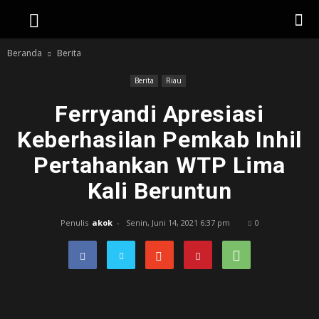
Beranda
Berita
Berita
Riau
Ferryandi Apresiasi
Keberhasilan Pemkab Inhil
Pertahankan WTP Lima
Kali Beruntun
Penulis
akok
-
Senin, Juni 14, 2021 6:37 pm
0