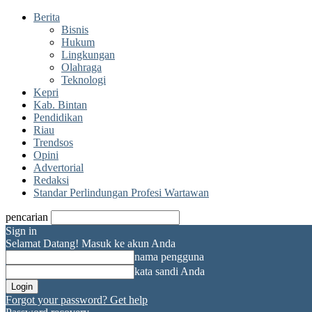
Berita
Bisnis
Hukum
Lingkungan
Olahraga
Teknologi
Kepri
Kab. Bintan
Pendidikan
Riau
Trendsos
Opini
Advertorial
Redaksi
Standar Perlindungan Profesi Wartawan
pencarian
Sign in
Selamat Datang! Masuk ke akun Anda
nama pengguna
kata sandi Anda
Forgot your password? Get help