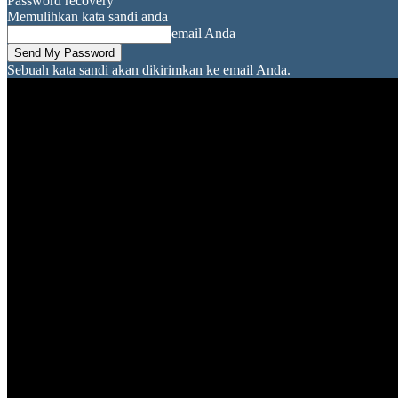
Password recovery
Memulihkan kata sandi anda
email Anda
Sebuah kata sandi akan dikirimkan ke email Anda.