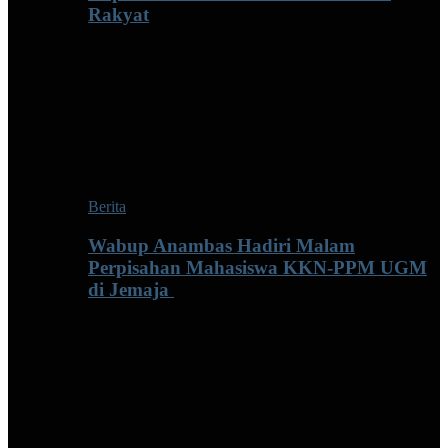
Rakyat
Berita
Wabup Anambas Hadiri Malam
Perpisahan Mahasiswa KKN-PPM UGM
di Jemaja ‎