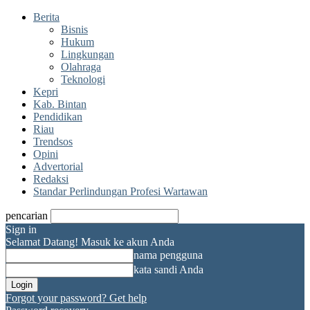
Berita
Bisnis
Hukum
Lingkungan
Olahraga
Teknologi
Kepri
Kab. Bintan
Pendidikan
Riau
Trendsos
Opini
Advertorial
Redaksi
Standar Perlindungan Profesi Wartawan
pencarian
Sign in
Selamat Datang! Masuk ke akun Anda
nama pengguna
kata sandi Anda
Forgot your password? Get help