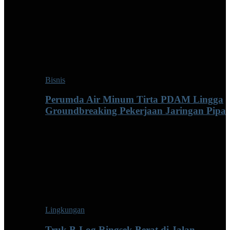
Bisnis
Perumda Air Minum Tirta PDAM Lingga
Groundbreaking Pekerjaan Jaringan Pipa
Lingkungan
Truk B-Log Ringsek Berat di Jalan