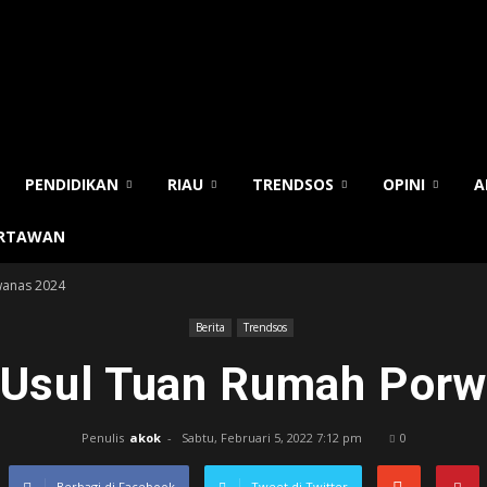
PENDIDIKAN
RIAU
TRENDSOS
OPINI
A
ARTAWAN
wanas 2024
Berita
Trendsos
 Usul Tuan Rumah Por
Penulis
akok
-
Sabtu, Februari 5, 2022 7:12 pm
0
Berbagi di Facebook
Tweet di Twitter