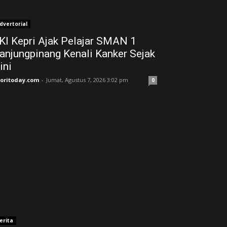
dvertorial
KI Kepri Ajak Pelajar SMAN 1
anjungpinang Kenali Kanker Sejak
ini
joritoday.com
-
Jumat, Agustus 7, 2026 3:02 pm
0
erita