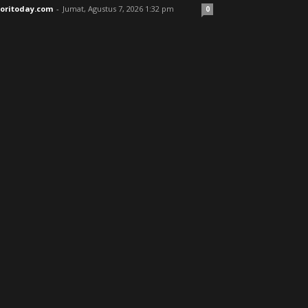
joritoday.com
-
Jumat, Agustus 7, 2026 1:32 pm
0