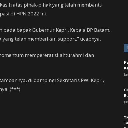
kasih atas pihak-pihak yang telah membantu
pasi di HPN 2022 ini.
h pada bapak Gubernur Kepri, Kepala BP Batam,
ya yang telah memberikan support,” ucapnya.
 momentum mempererat silahturahmi dan
PW
Ke
Ju
 tambahnya, di dampingi Sekretaris PWI Kepri,
ya. (***)
SM
Be
Ju
YK
Ta