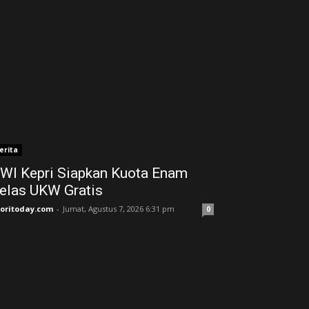
erita
WI Kepri Siapkan Kuota Enam
elas UKW Gratis
joritoday.com
-
Jumat, Agustus 7, 2026 6:31 pm
0