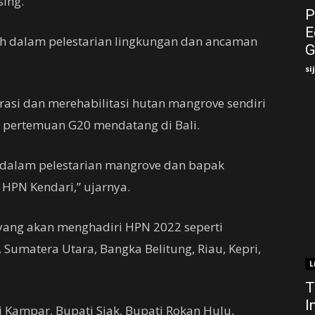
ing.
P
E
ah dalam pelestarian lingkungan dan ancaman
G
si
asi dan merehabilitasi hutan mangrove sendiri
 pertemuan G20 mendatang di Bali.
en dalam pelestarian mangrove dan bapak
 HPN Kendari,” ujarnya.
 yang akan menghadiri HPN 2022 seperti
 Sumatera Utara, Bangka Belitung, Riau, Kepri,
L
T
I
i Kampar, Bupati Siak, Bupati Rokan Hulu,