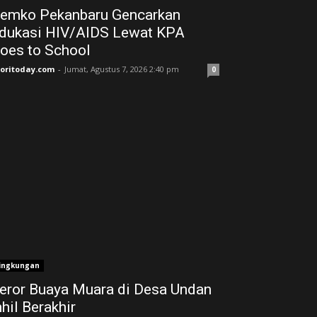
emko Pekanbaru Gencarkan
dukasi HIV/AIDS Lewat KPA
oes to School
joritoday.com
-
Jumat, Agustus 7, 2026 2:40 pm
0
ingkungan
eror Buaya Muara di Desa Undan
nhil Berakhir