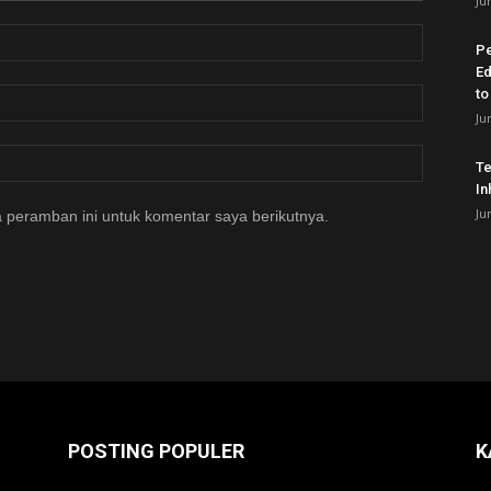
Ju
P
Ed
to
Ju
Te
In
Ju
 peramban ini untuk komentar saya berikutnya.
POSTING POPULER
K