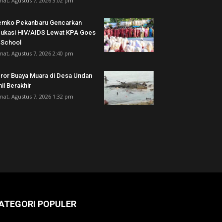
mat, Agustus 7, 2026 3:02 pm
emko Pekanbaru Gencarkan
ukasi HIV/AIDS Lewat KPA Goes
 School
mat, Agustus 7, 2026 2:40 pm
ror Buaya Muara di Desa Undan
hil Berakhir
mat, Agustus 7, 2026 1:32 pm
ATEGORI POPULER