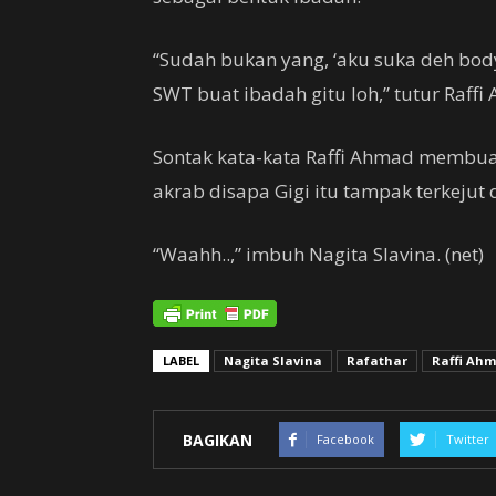
“Sudah bukan yang, ‘aku suka deh body
SWT buat ibadah gitu loh,” tutur Raffi
Sontak kata-kata Raffi Ahmad membua
akrab disapa Gigi itu tampak terkejut
“Waahh..,” imbuh Nagita Slavina. (net)
LABEL
Nagita Slavina
Rafathar
Raffi Ah
BAGIKAN
Facebook
Twitter