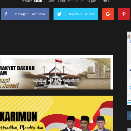
Penulis
akok
-
Sabtu, Februari 5, 2022 1:54 pm
0
Berbagi di Facebook
Tweet di Twitter