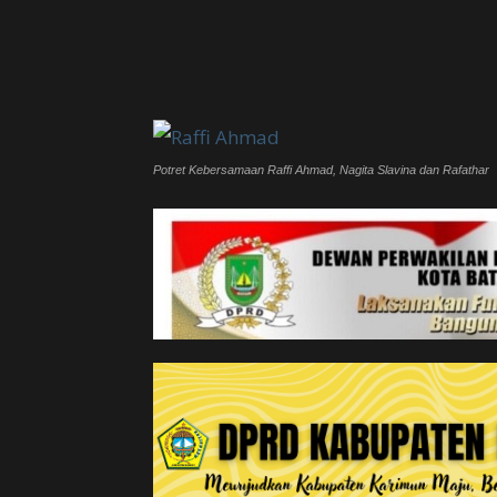
Potret Kebersamaan Raffi Ahmad, Nagita Slavina dan Rafathar