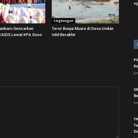
si
Lingkungan
anbaru Gencarkan
Teror Buaya Muara di Desa Undan
V/AIDS Lewat KPA Goes
Inhil Berakhir
PW
Ke
Ju
SM
Be
Ju
YK
Ta
Di