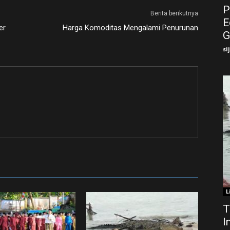
P
Berita berikutnya
E
er
Harga Komoditas Mengalami Penurunan
G
si
L
T
I