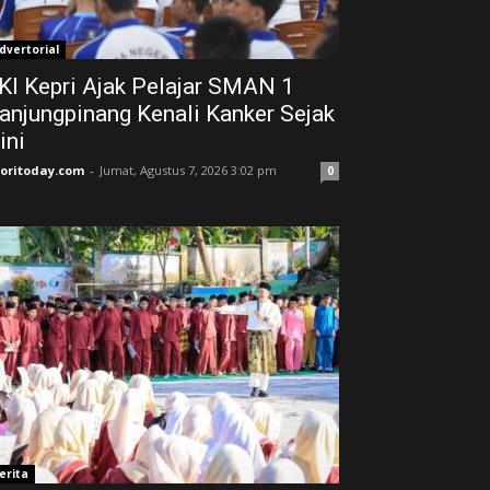
dvertorial
KI Kepri Ajak Pelajar SMAN 1
anjungpinang Kenali Kanker Sejak
ini
joritoday.com
-
Jumat, Agustus 7, 2026 3:02 pm
0
erita