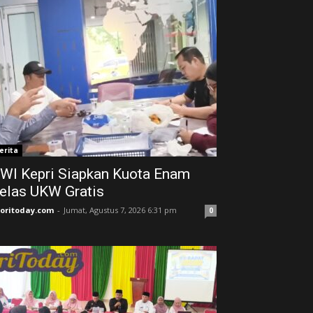
erita
WI Kepri Siapkan Kuota Enam
elas UKW Gratis
joritoday.com
-
Jumat, Agustus 7, 2026 6:31 pm
0