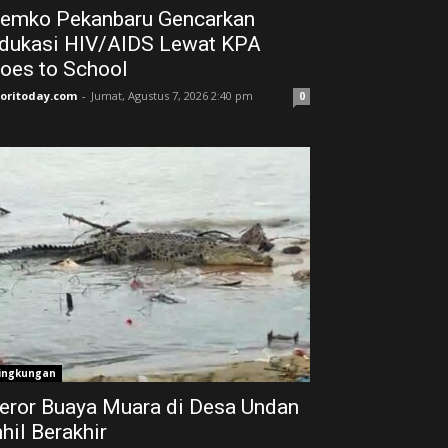
emko Pekanbaru Gencarkan
dukasi HIV/AIDS Lewat KPA
oes to School
joritoday.com
-
Jumat, Agustus 7, 2026 2:40 pm
0
ingkungan
eror Buaya Muara di Desa Undan
nhil Berakhir