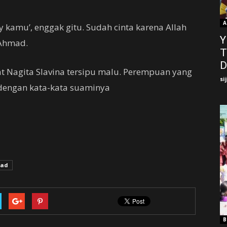
A
 kamu’, enggak gitu. Sudah cinta karena Allah
Y
 Ahmad.
T
D
t Nagita Slavina tersipu malu. Perempuan yang
si
 dengan kata-kata suaminya
mad
B