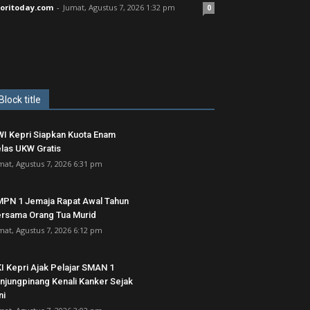
joritoday.com
-
Jumat, Agustus 7, 2026 1:32 pm
0
Block title
I Kepri Siapkan Kuota Enam
las UKW Gratis
mat, Agustus 7, 2026 6:31 pm
PN 1 Jemaja Rapat Awal Tahun
rsama Orang Tua Murid ‎
mat, Agustus 7, 2026 6:12 pm
I Kepri Ajak Pelajar SMAN 1
njungpinang Kenali Kanker Sejak
ni