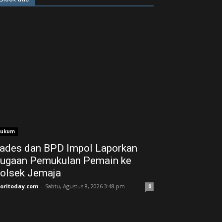
ukum
ades dan BPD Impol Laporkan
ugaan Pemukulan Pemain ke
olsek Jemaja
joritoday.com
-
Sabtu, Agustus 8, 2026 3:48 pm
0