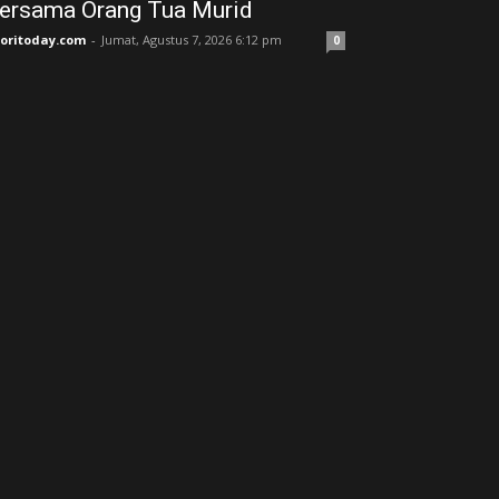
ersama Orang Tua Murid ‎
joritoday.com
-
Jumat, Agustus 7, 2026 6:12 pm
0