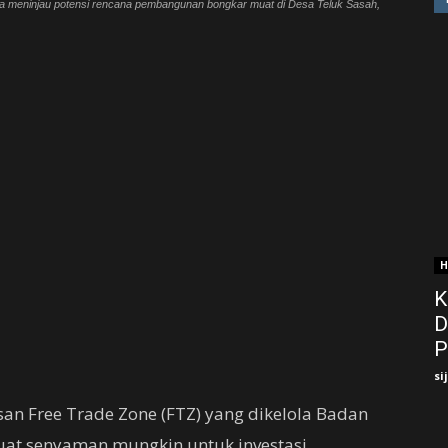
nya meninjau potensi rencana pembangunan bongkar muat di Desa Teluk Sasah,
H
K
D
P
si
an Free Trade Zone (FTZ) yang dikelola Badan
uat senyaman mungkin untuk investasi.