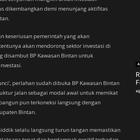
rus dikembangkan demi menunjang aktifitas
tan.
an keseriusan pemerintah yang akan
ntunya akan mendorong sektor investasi di
ng disambut BP Kawasan Bintan untuk
nvestasi.
A
R
F
unci’, perlahan sudah dibuka BP Kawasan Bintan
si
ktur jalan sebagai modal awal untuk memikat
dibangun pun terkoneksi langsung dengan
upaten Bintan.
Siddik selalu langsung turun tangan memastikan
rlaksana tepat dan berdampak positif terhadap