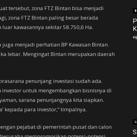
t tersebut, zona FTZ Bintan bisa menjadi
B
gi, zona FTZ Bintan paling besar berada
P
 luar kawasannya sekitar 58.750,6 Ha.
K
si
ata juga menjadi perhatian BP Kawasan Bintan.
buka lebar. Mengingat Bintan merupakan daerah
prasarana penunjang investasi sudah ada.
on investor untuk mengembangkan bisnisnya di
yaman, sarana penunjangnya kita siapkan.
’ kepada para investor,” timpalnya.
L
dengan pejabat di pemerintah pusat dan calon
S
lu berusaha mempromosikan potensi-potensi