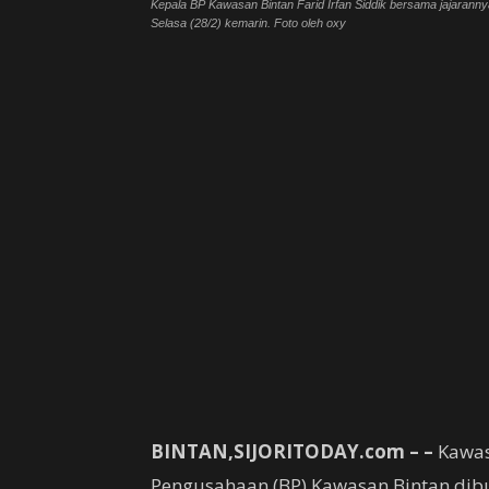
Kepala BP Kawasan Bintan Farid Irfan Siddik bersama jajaran
Selasa (28/2) kemarin. Foto oleh oxy
BINTAN,SIJORITODAY.com – –
Kawas
Pengusahaan (BP) Kawasan Bintan dib