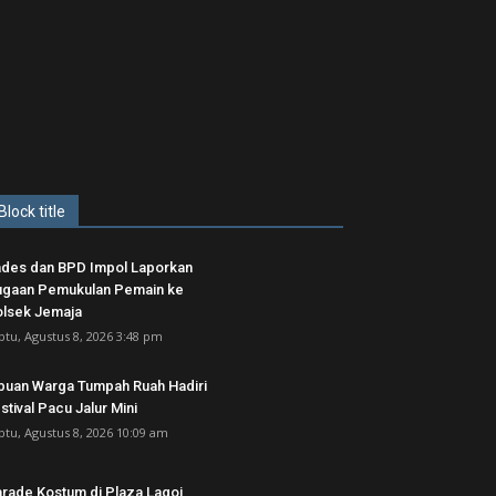
Block title
des dan BPD Impol Laporkan
gaan Pemukulan Pemain ke
lsek Jemaja
btu, Agustus 8, 2026 3:48 pm
buan Warga Tumpah Ruah Hadiri
stival Pacu Jalur Mini
btu, Agustus 8, 2026 10:09 am
rade Kostum di Plaza Lagoi,