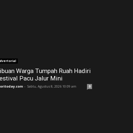
dvertorial
ibuan Warga Tumpah Ruah Hadiri
estival Pacu Jalur Mini
joritoday.com
-
Sabtu, Agustus 8, 2026 10:09 am
0