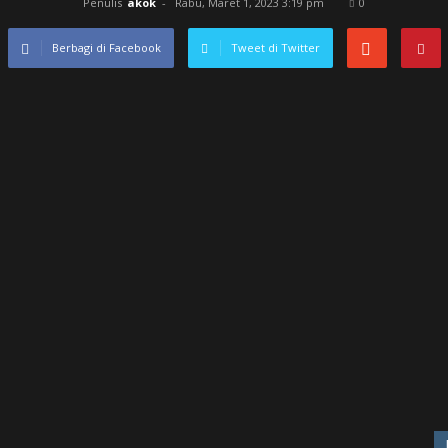
Penulis
akok
-
Rabu, Maret 1, 2023 3:19 pm
0
Berbagi di Facebook
Tweet di Twitter