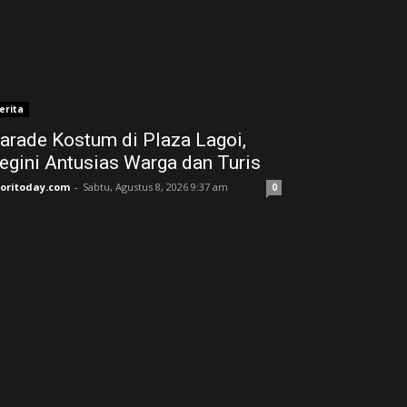
erita
arade Kostum di Plaza Lagoi,
egini Antusias Warga dan Turis
joritoday.com
-
Sabtu, Agustus 8, 2026 9:37 am
0