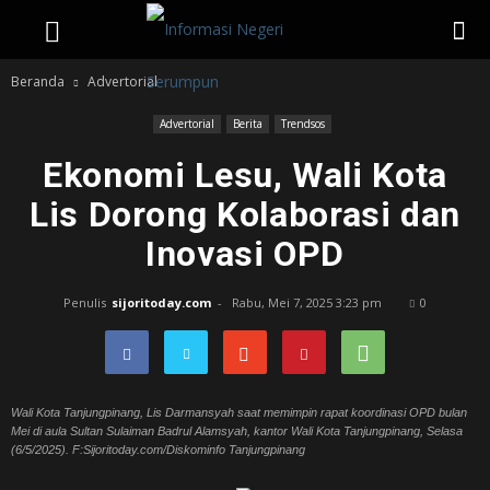
Beranda
Advertorial
Advertorial
Berita
Trendsos
Ekonomi Lesu, Wali Kota
Lis Dorong Kolaborasi dan
Inovasi OPD
Penulis
sijoritoday.com
-
Rabu, Mei 7, 2025 3:23 pm
0
Wali Kota Tanjungpinang, Lis Darmansyah saat memimpin rapat koordinasi OPD bulan
Mei di aula Sultan Sulaiman Badrul Alamsyah, kantor Wali Kota Tanjungpinang, Selasa
(6/5/2025). F:Sijoritoday.com/Diskominfo Tanjungpinang