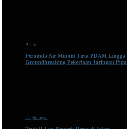
Bisnis
Perumda Air Minum Tirta PDAM Lingga
Groundbreaking Pekerjaan Jaringan Pipa
Lingkungan
Truk B-Log Ringsek Berat di Jalan