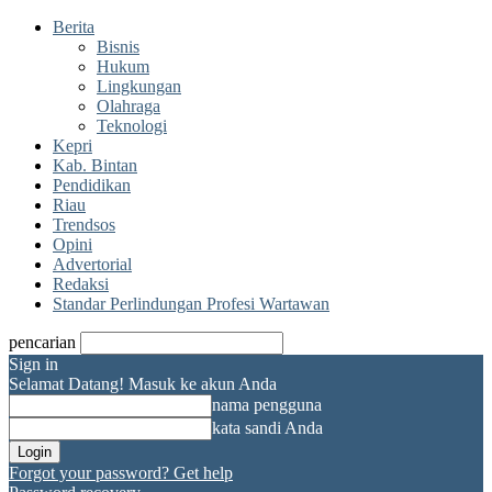
Berita
Bisnis
Hukum
Lingkungan
Olahraga
Teknologi
Kepri
Kab. Bintan
Pendidikan
Riau
Trendsos
Opini
Advertorial
Redaksi
Standar Perlindungan Profesi Wartawan
pencarian
Sign in
Selamat Datang! Masuk ke akun Anda
nama pengguna
kata sandi Anda
Forgot your password? Get help