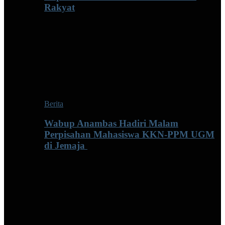
Rakyat
Berita
Wabup Anambas Hadiri Malam
Perpisahan Mahasiswa KKN-PPM UGM
di Jemaja ‎