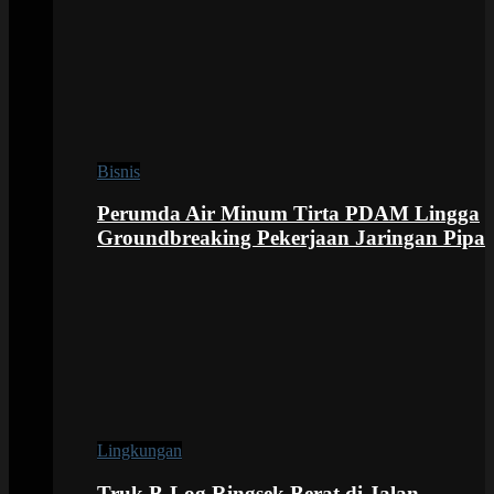
Bisnis
Perumda Air Minum Tirta PDAM Lingga
Groundbreaking Pekerjaan Jaringan Pipa
Lingkungan
Truk B-Log Ringsek Berat di Jalan