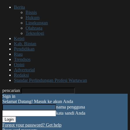
Berita
Bisnis
Hukum
Lingkungan
Olahraga
Teknologi
Kepri
Kab. Bintan
Pendidikan
Riau
Trendsos
Opini
Advertorial
Redaksi
Standar Perlindungan Profesi Wartawan
pencarian
Sign in
Selamat Datang! Masuk ke akun Anda
nama pengguna
kata sandi Anda
Forgot your password? Get help