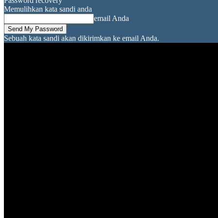
Password recovery
Memulihkan kata sandi anda
email Anda
Sebuah kata sandi akan dikirimkan ke email Anda.