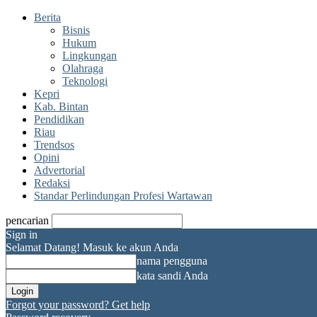
Berita
Bisnis
Hukum
Lingkungan
Olahraga
Teknologi
Kepri
Kab. Bintan
Pendidikan
Riau
Trendsos
Opini
Advertorial
Redaksi
Standar Perlindungan Profesi Wartawan
pencarian
Sign in
Selamat Datang! Masuk ke akun Anda
nama pengguna
kata sandi Anda
Forgot your password? Get help