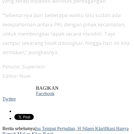
yang kerap dipadati aktivitas perdagangan.
“Sebenarnya dari beberapa waktu lalu sudah ada
kesepahaman antara PKL dengan pihak kecamatan,
untuk membongkar lapak secara mandiri. Tapi
sampai sekarang tidak dibongkar, hingga hari ini kita
tertibkan,” pungkasnya.
Penulis: Superleni
Editor: Nuel
BAGIKAN
Facebook
Twitter
Berita sebelumya
Isu Tempat Perjudian, H Silaen Klarifikasi Hanya
Rumah Makan Khas Batak