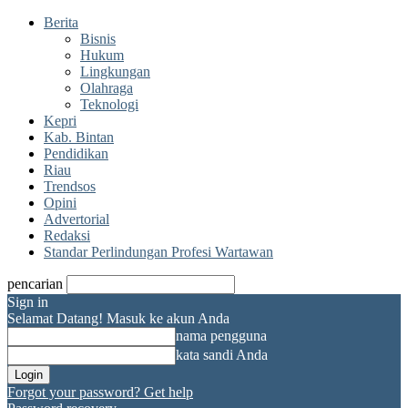
Berita
Bisnis
Hukum
Lingkungan
Olahraga
Teknologi
Kepri
Kab. Bintan
Pendidikan
Riau
Trendsos
Opini
Advertorial
Redaksi
Standar Perlindungan Profesi Wartawan
pencarian
Sign in
Selamat Datang! Masuk ke akun Anda
nama pengguna
kata sandi Anda
Forgot your password? Get help