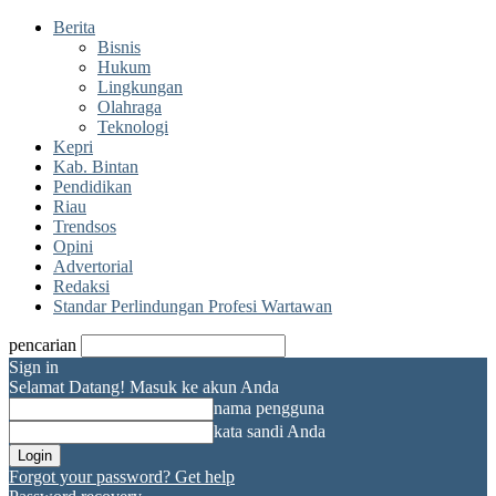
Berita
Bisnis
Hukum
Lingkungan
Olahraga
Teknologi
Kepri
Kab. Bintan
Pendidikan
Riau
Trendsos
Opini
Advertorial
Redaksi
Standar Perlindungan Profesi Wartawan
pencarian
Sign in
Selamat Datang! Masuk ke akun Anda
nama pengguna
kata sandi Anda
Forgot your password? Get help