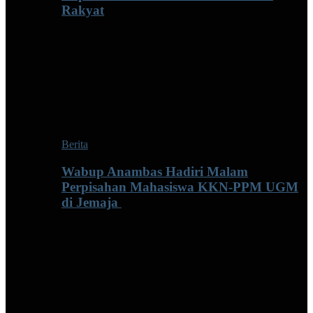
Rakyat
Berita
Wabup Anambas Hadiri Malam
Perpisahan Mahasiswa KKN-PPM UGM
di Jemaja ‎