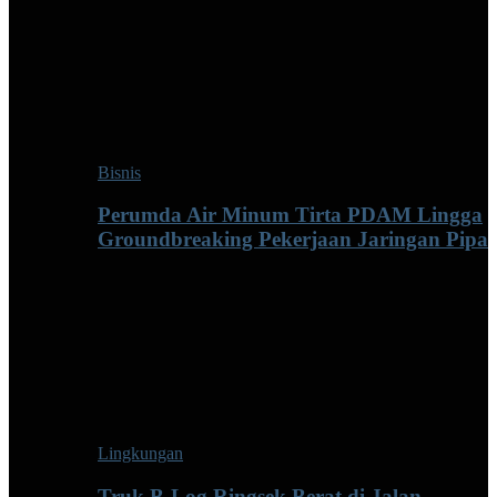
Bisnis
Perumda Air Minum Tirta PDAM Lingga
Groundbreaking Pekerjaan Jaringan Pipa
Lingkungan
Truk B-Log Ringsek Berat di Jalan