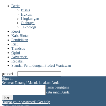
Berita
Bisnis
Hukum
Lingkungan
Olahraga
Teknologi
Kepri
Kab. Bintan
Pendidikan
Riau
Trendsos
Opini
Advertorial
Redaksi
Standar Perlindungan Profesi Wartawan
pencarian
Sign in
Selamat Datang! Masuk ke akun Anda
nama pengguna
kata sandi Anda
Forgot your password? Get help