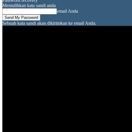
Password recovery
Memulihkan kata sandi anda
email Anda
Sebuah kata sandi akan dikirimkan ke email Anda.