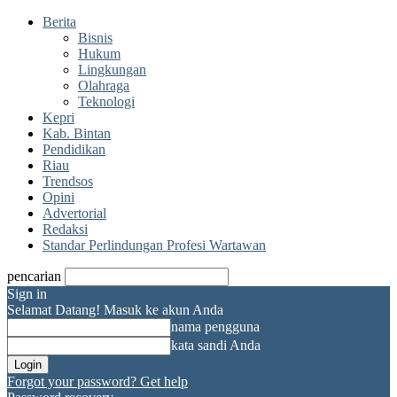
Berita
Bisnis
Hukum
Lingkungan
Olahraga
Teknologi
Kepri
Kab. Bintan
Pendidikan
Riau
Trendsos
Opini
Advertorial
Redaksi
Standar Perlindungan Profesi Wartawan
pencarian
Sign in
Selamat Datang! Masuk ke akun Anda
nama pengguna
kata sandi Anda
Forgot your password? Get help