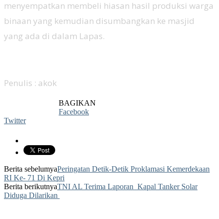
menyempatkan membeli hiasan hasil produksi warga
binaan yang kemudian disumbangkan ke masjid
yang ada di dalam Lapas.
Penulis : akok
BAGIKAN
Facebook
Twitter
Berita sebelumya
Peringatan Detik-Detik Proklamasi Kemerdekaan
RI Ke- 71 Di Kepri
Berita berikutnya
TNI AL Terima Laporan Kapal Tanker Solar
Diduga Dilarikan