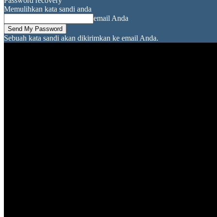
Password recovery
Memulihkan kata sandi anda
email Anda
Sebuah kata sandi akan dikirimkan ke email Anda.