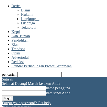
Berita
Bisnis
Hukum
Lingkungan
Olahraga
Teknologi
Kepri
Kab. Bintan
Pendidikan
Riau
Trendsos
Opini
Advertorial
Redaksi
Standar Perlindungan Profesi Wartawan
pencarian
Sign in
Selamat Datang! Masuk ke akun Anda
nama pengguna
kata sandi Anda
Forgot your password? Get help