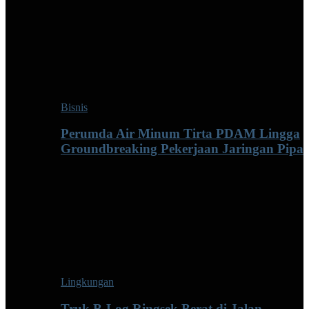
Bisnis
Perumda Air Minum Tirta PDAM Lingga
Groundbreaking Pekerjaan Jaringan Pipa
Lingkungan
Truk B-Log Ringsek Berat di Jalan