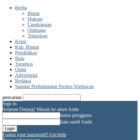
Berita
Bisnis
Hukum
Lingkungan
Olahraga
Teknologi
Kepri
Kab. Bintan
Pendidikan
Riau
Trendsos
Opini
Advertorial
Redaksi
Standar Perlindungan Profesi Wartawan
pencarian
Sign in
Selamat Datang! Masuk ke akun Anda
nama pengguna
kata sandi Anda
Forgot your password? Get help