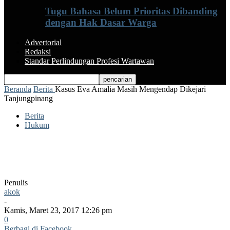
Tugu Bahasa Belum Prioritas Dibanding
dengan Hak Dasar Warga
Advertorial
Redaksi
Standar Perlindungan Profesi Wartawan
Beranda
Berita
Kasus Eva Amalia Masih Mengendap Dikejari
Tanjungpinang
Berita
Hukum
Kasus Eva Amalia Masih Mengendap
Dikejari Tanjungpinang
Penulis
akok
-
Kamis, Maret 23, 2017 12:26 pm
0
Berbagi di Facebook