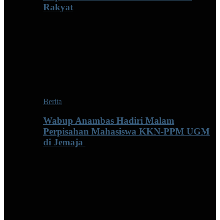
Rakyat
Berita
Wabup Anambas Hadiri Malam
Perpisahan Mahasiswa KKN-PPM UGM
di Jemaja ‎