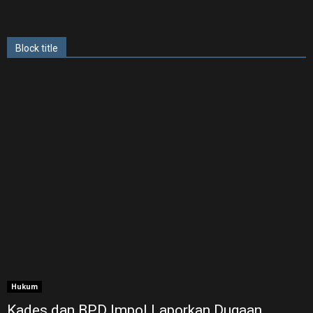
Block title
Hukum
Kades dan BPD Impol Laporkan Dugaan