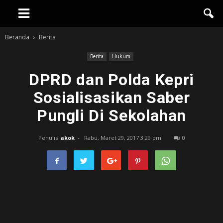
Beranda
Berita
Berita
Hukum
DPRD dan Polda Kepri
Sosialisasikan Saber
Pungli Di Sekolahan
Penulis
akok
-
Rabu, Maret 29, 2017 3:29 pm
0