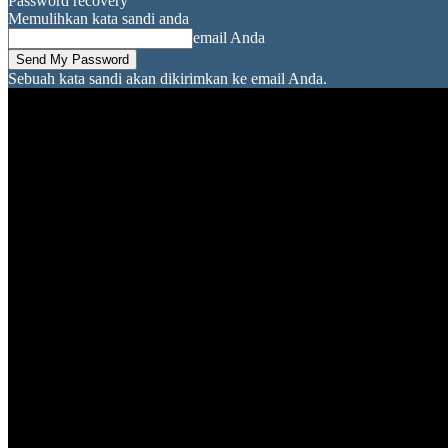
Password recovery
Memulihkan kata sandi anda
email Anda
Sebuah kata sandi akan dikirimkan ke email Anda.