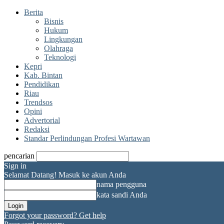
Berita
Bisnis
Hukum
Lingkungan
Olahraga
Teknologi
Kepri
Kab. Bintan
Pendidikan
Riau
Trendsos
Opini
Advertorial
Redaksi
Standar Perlindungan Profesi Wartawan
pencarian
Sign in
Selamat Datang! Masuk ke akun Anda
nama pengguna
kata sandi Anda
Forgot your password? Get help