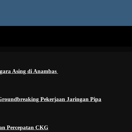
ra Asing di Anambas ‎
roundbreaking Pekerjaan Jaringan Pipa
an Percepatan CKG