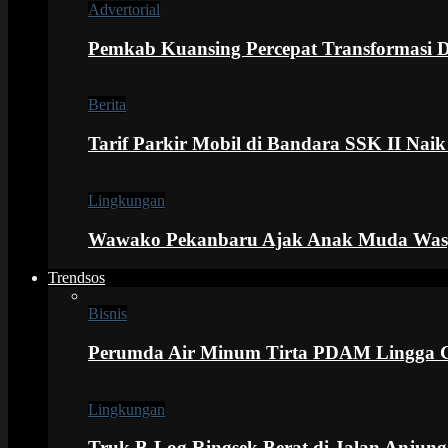
Advertorial
Pemkab Kuansing Percepat Transformasi Di
Berita
Tarif Parkir Mobil di Bandara SSK II Nai
Lingkungan
Wawako Pekanbaru Ajak Anak Muda Was
Trendsos
Bisnis
Perumda Air Minum Tirta PDAM Lingga G
Lingkungan
Truk B-Log Ringsek Berat di Jalan Anju