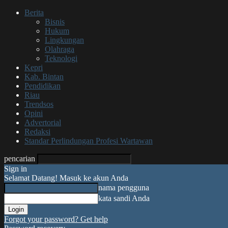
Berita
Bisnis
Hukum
Lingkungan
Olahraga
Teknologi
Kepri
Kab. Bintan
Pendidikan
Riau
Trendsos
Opini
Advertorial
Redaksi
Standar Perlindungan Profesi Wartawan
pencarian
Sign in
Selamat Datang! Masuk ke akun Anda
nama pengguna
kata sandi Anda
Forgot your password? Get help