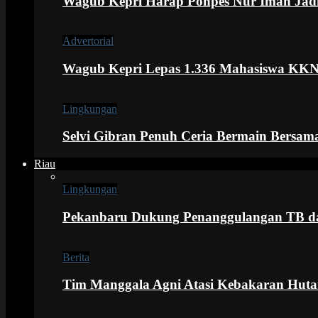
Wagub Kepri Harap Ponpes Nur Iman Jadi
Advertorial
Wagub Kepri Lepas 1.336 Mahasiswa KKN
Lingkungan
Selvi Gibran Penuh Ceria Bermain Bersa
Riau
Lingkungan
Pekanbaru Dukung Penanggulangan TB d
Berita
Tim Manggala Agni Atasi Kebakaran Hutan