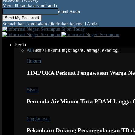
Password recovery
Memulihkan kata sandi anda
email Anda
Sebuah kata sandi akan dikirimkan ke email Anda.
Sijori Today
Berita
All
Bisnis
Hukum
Lingkungan
Olahraga
Teknologi
Hukum
TIMPORA Perkuat Pengawasan Warga Nega
Bisnis
Perumda Air Minum Tirta PDAM Lingga G
Lingkungan
Pekanbaru Dukung Penanggulangan TB d