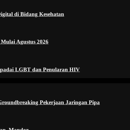
gital di Bidang Kesehatan
k Mulai Agustus 2026
padai LGBT dan Penularan HIV
roundbreaking Pekerjaan Jaringan Pipa
ngan–Mandor