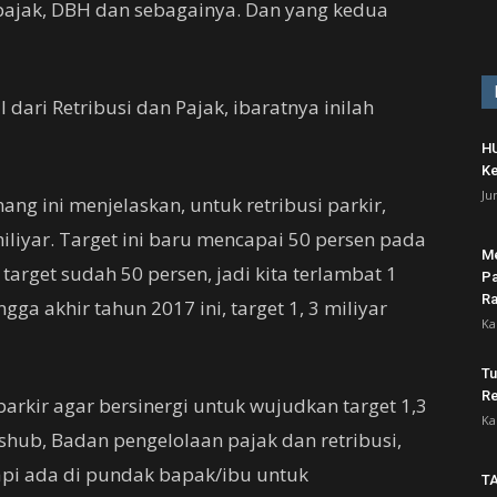
pajak, DBH dan sebagainya. Dan yang kedua
l dari Retribusi dan Pajak, ibaratnya inilah
HU
Ke
Ju
ng ini menjelaskan, untuk retribusi parkir,
iliyar. Target ini baru mencapai 50 persen pada
Me
 target sudah 50 persen, jadi kita terlambat 1
Pa
Ra
ga akhir tahun 2017 ini, target 1, 3 miliyar
Ka
Tu
Re
parkir agar bersinergi untuk wujudkan target 1,3
Ka
ishub, Badan pengelolaan pajak dan retribusi,
api ada di pundak bapak/ibu untuk
TA