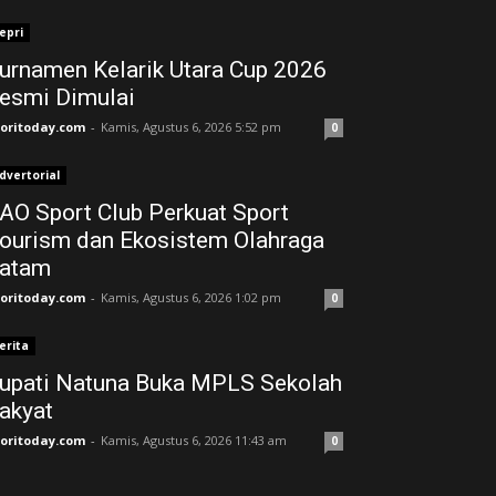
epri
urnamen Kelarik Utara Cup 2026
esmi Dimulai
joritoday.com
-
Kamis, Agustus 6, 2026 5:52 pm
0
dvertorial
AO Sport Club Perkuat Sport
ourism dan Ekosistem Olahraga
atam
joritoday.com
-
Kamis, Agustus 6, 2026 1:02 pm
0
erita
upati Natuna Buka MPLS Sekolah
akyat
joritoday.com
-
Kamis, Agustus 6, 2026 11:43 am
0