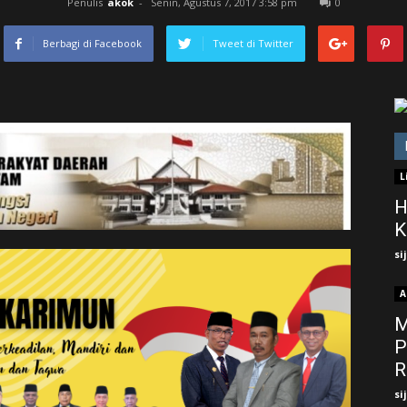
Penulis
akok
-
Senin, Agustus 7, 2017 3:58 pm
0
Berbagi di Facebook
Tweet di Twitter
L
H
K
si
A
M
P
R
si