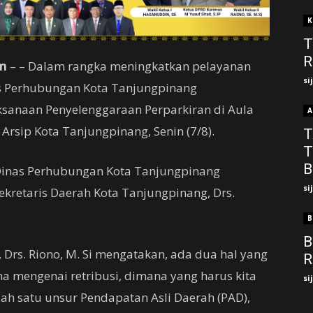
K
T
R
m
– – Dalam rangka meningkatkan pelayanan
si
s Perhubungan Kota Tanjungpinang
sanaan Penyelenggaraan Perparkiran di Aula
A
Arsip Kota Tanjungpinang, Senin (7/8).
T
T
B
i Dinas Perhubungan Kota Tanjungpinang
si
ekretaris Daerah Kota Tanjungpinang, Drs.
B
B
 Drs. Riono, M. Si mengatakan, ada dua hal yang
R
ma mengenai retribusi, dimana yang harus kita
si
lah satu unsur Pendapatan Asli Daerah (PAD),