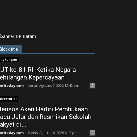
Block title
ingkungan
UT ke-81 RI: Ketika Negara
ehilangan Kepercayaan
joritoday.com
-
Jumat, Agustus 7, 2026 12:42 pm
0
dvertorial
ensos Akan Hadiri Pembukaan
acu Jalur dan Resmikan Sekolah
akyat di...
joritoday.com
-
Kamis, Agustus 6, 2026 6:42 pm
0