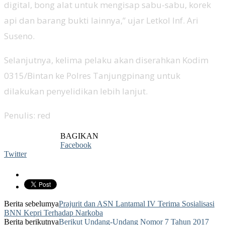
digital, bong alat untuk mengisap sabu-sabu, korek
api dan barang bukti lainnya,” ujar Letkol Inf. Ari
Suseno.
Selanjutnya, kelima pelaku akan diserahkan Kodim
0315/Bintan ke Polres Tanjungpinang untuk
dilakukan penyelidikan lebih lanjut.
Penulis: red
BAGIKAN
Facebook
Twitter
Berita sebelumya
Prajurit dan ASN Lantamal IV Terima Sosialisasi
BNN Kepri Terhadap Narkoba
Berita berikutnya
Berikut Undang-Undang Nomor 7 Tahun 2017