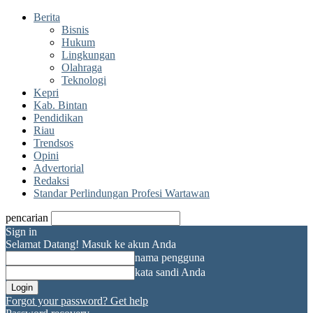
Berita
Bisnis
Hukum
Lingkungan
Olahraga
Teknologi
Kepri
Kab. Bintan
Pendidikan
Riau
Trendsos
Opini
Advertorial
Redaksi
Standar Perlindungan Profesi Wartawan
pencarian
Sign in
Selamat Datang! Masuk ke akun Anda
nama pengguna
kata sandi Anda
Forgot your password? Get help