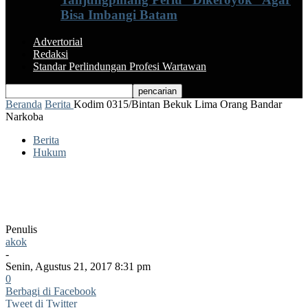
Bisa Imbangi Batam
Advertorial
Redaksi
Standar Perlindungan Profesi Wartawan
Beranda
Berita
Kodim 0315/Bintan Bekuk Lima Orang Bandar
Narkoba
Berita
Hukum
Kodim 0315/Bintan Bekuk Lima Orang
Bandar Narkoba
Penulis
akok
-
Senin, Agustus 21, 2017 8:31 pm
0
Berbagi di Facebook
Tweet di Twitter