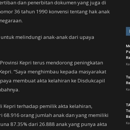
ertiban dan penerbitan dokumen yang juga di
nomor 36 tahun 1990 konvensi tentang hak anak
negaraan.
g untuk melindungi anak-anak dari upaya
Me
Pa
Ra
rovinsi Kepri terus mendorong peningkatan
Ka
si Kepri. “Saya menghimbau kepada masyarakat
Tu
upaya membuat akta kelahiran ke Disdukcapil
Re
mbahnya.
Ka
Kepri terhadap pemilik akta kelahiran,
TA
To
i 68.916 orang jumlah anak dan yang memiliki
B
atuna 87.35% dari 26.888 anak yang punya akta
Ka