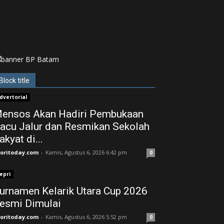
Block title
dvertorial
ensos Akan Hadiri Pembukaan
acu Jalur dan Resmikan Sekolah
akyat di...
joritoday.com
-
Kamis, Agustus 6, 2026 6:42 pm
0
epri
urnamen Kelarik Utara Cup 2026
esmi Dimulai
joritoday.com
-
Kamis, Agustus 6, 2026 5:52 pm
0