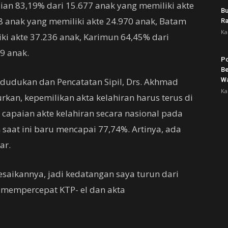
ian 83,19% dari 15.677 anak yang memiliki akte
Bu
8 anak yang memiliki akte 24.970 anak, Batam
Ra
Ka
ki akte 37.236 anak, Karimun 64,45% dari
9 anak.
Po
Be
ndudukan dan Pencatatan Sipil, Drs. Akhmad
Wa
Ka
an, kepemilikan akta kelahiran harus terus di
capaian akte kelahiran secara nasional pada
 saat ini baru mencapai 77,74%. Artinya, ada
ar.
lesaikannya, jadi kedatangan saya turun dari
k mempercepat KTP- el dan akta