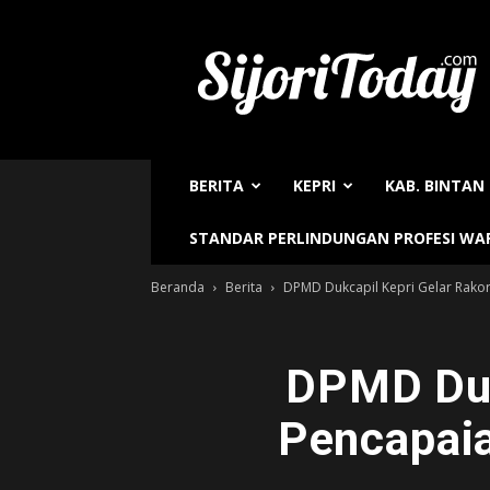
Sijori
Today
BERITA
KEPRI
KAB. BINTAN
STANDAR PERLINDUNGAN PROFESI W
Beranda
Berita
DPMD Dukcapil Kepri Gelar Rakor
DPMD Duk
Pencapaia