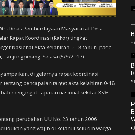
A
T
T
m-
-Dinas Pemberdayaan Masyarakat Desa
B
lar Rapat Koordinasi (Rakor) tingkat
si
rget Nasional Akta Kelahiran 0-18 tahun, pada
n, Tanjungpinang, Selasa (5/9/2017).
B
B
R
nyampaikan, di gelarnya rapat koordinasi
si
 tentang pencapaian target akta kelahiran 0-18
sebab mengingat capaian nasional sekitar 85%
L
P
B
entang perubahan UU No. 23 tahun 2006
W
ndudukan yang wajib di ketahui seluruh warga
si