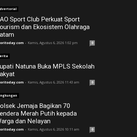
dvertorial
AO Sport Club Perkuat Sport
ourism dan Ekosistem Olahraga
atam
joritoday.com
-
Kamis, Agustus 6, 2026 1:02 pm
0
erita
upati Natuna Buka MPLS Sekolah
akyat
joritoday.com
-
Kamis, Agustus 6, 2026 11:43 am
0
ingkungan
olsek Jemaja Bagikan 70
endera Merah Putih kepada
arga dan Nelayan
joritoday.com
-
Kamis, Agustus 6, 2026 10:11 am
0