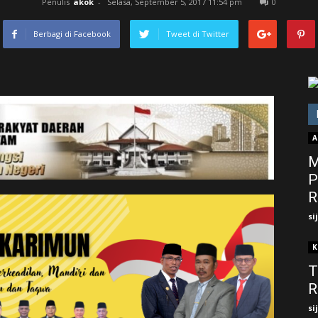
Penulis
akok
-
Selasa, September 5, 2017 11:54 pm
0
Berbagi di Facebook
Tweet di Twitter
A
M
P
R
si
K
T
R
si