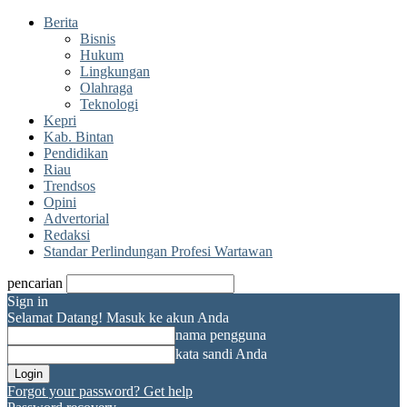
Berita
Bisnis
Hukum
Lingkungan
Olahraga
Teknologi
Kepri
Kab. Bintan
Pendidikan
Riau
Trendsos
Opini
Advertorial
Redaksi
Standar Perlindungan Profesi Wartawan
pencarian
Sign in
Selamat Datang! Masuk ke akun Anda
nama pengguna
kata sandi Anda
Forgot your password? Get help