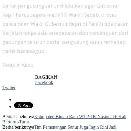
partai pengusung sanur dilakukan agar Gubernur
Kepri harus segera memiliki Wakil. Sebab, proses
pencalonan Wakil Gubernur Kepri di Panlih tidak akan
berjalan tanpa ada kesepakatan dan persetujuan dari
gabungan seluruh partai pengusung sanur terhadap
nama bacawagub.
Penulis: Akok
BAGIKAN
Facebook
Twitter
Berita sebelumya
Kabupaten Bintan Raih WTP TK Nasional 6 Kali
Berturut-Turut
Berita berikutnya
Tim Pemenangan Sanur Juga Ingin Rini Jadi